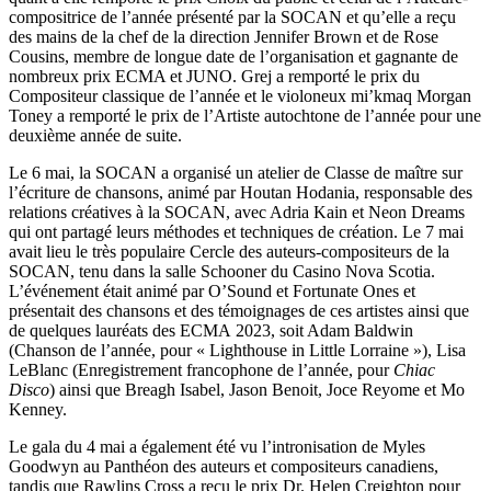
compositrice de l’année présenté par la SOCAN et qu’elle a reçu
des mains de la chef de la direction Jennifer Brown et de Rose
Cousins, membre de longue date de l’organisation et gagnante de
nombreux prix ECMA et JUNO. Grej a remporté le prix du
Compositeur classique de l’année et le violoneux mi’kmaq Morgan
Toney a remporté le prix de l’Artiste autochtone de l’année pour une
deuxième année de suite.
Le 6 mai, la SOCAN a organisé un atelier de Classe de maître sur
l’écriture de chansons, animé par Houtan Hodania, responsable des
relations créatives à la SOCAN, avec Adria Kain et Neon Dreams
qui ont partagé leurs méthodes et techniques de création. Le 7 mai
avait lieu le très populaire Cercle des auteurs-compositeurs de la
SOCAN, tenu dans la salle Schooner du Casino Nova Scotia.
L’événement était animé par O’Sound et Fortunate Ones et
présentait des chansons et des témoignages de ces artistes ainsi que
de quelques lauréats des ECMA 2023, soit Adam Baldwin
(Chanson de l’année, pour « Lighthouse in Little Lorraine »), Lisa
LeBlanc (Enregistrement francophone de l’année, pour
Chiac
Disco
) ainsi que Breagh Isabel, Jason Benoit, Joce Reyome et Mo
Kenney.
Le gala du 4 mai a également été vu l’intronisation de Myles
Goodwyn au Panthéon des auteurs et compositeurs canadiens,
tandis que Rawlins Cross a reçu le prix Dr. Helen Creighton pour