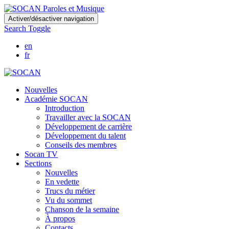
Skip
Activer/désactiver navigation
to
Search Toggle
main
content
en
fr
Nouvelles
Académie SOCAN
Introduction
Travailler avec la SOCAN
Développement de carrière
Développement du talent
Conseils des membres
Socan TV
Sections
Nouvelles
En vedette
Trucs du métier
Vu du sommet
Chanson de la semaine
À propos
Contacts