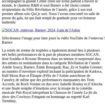
accompagner la grande Céline Dion sur scène partout à travers le
monde, le chanteur R&B et soul Barnev a été choisi comme
récipiendaire du Félix Révélation de l’année, grâce à son tout
premier album solo
Qui je suis
. Nous l’avons rencontré en salle de
presse du gala, lui qui était rempli de gratitude pour cet honneur
inattendu
Sélectionnez l’image pour faire jouer la vidéo YouTube de l’entrev
Barnev
La soirée de remise de trophées a également donné lieu à plusieurs
très belles performances de la part de plusieurs membres SOCAN,
dont Souldia et Roxane Bruneau dans un intense et surprenant duo;
des artistes en nominations dans la catégorie Révélation de l’année
Arielle Soucy, Barnev, Émile Bourgault, Rau_Ze et Sophie Grenier;
un numéro d’ouverture explosif incluant la participation de Karkwa,
Half Moon Run et Élisapie (Félix de l’Artiste autochtone de
l’année); de même que des performances marquantes des Trois
Accords, de Roch Voisine en duo avec Isabelle Boulay et d’Aliocha
et une finale remplie d’émotions avec la troupe de la comédie
musicale Pub Royal interprétant la Chanson de l’année
La fin du
show
des Cowboys Fringants en hommage au regretté Karl
Tremblay.