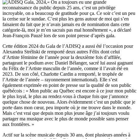
« On a toujours eu une grande
reconnaissance du public depuis 25 ans, c’est un privilège
incroyable, on a beaucoup de gratitude pour ça. Ce soir c’est un peu
la cerise sur le sundae. C’est plus les gens autour de moi qui s’en
faisaient du fait que je n’avais jamais eu de nomination dans cette
catégorie-là, moi je m’en sacrais pas mal honnêtement », a déclaré
Jean-François Pauzé lors de son point presse d’après gala.
Cette édition 2024 du Gala de l’ADISQ a aussi été l’occasion pour
Alexandra Stréliski de remporté deux autres Félix dont celui
d’Artiste féminine de l’année pour la deuxième fois d’affilée,
partageant le podium avec Daniel Bélanger, sacré lui aussi gagnant
du Félix de l’Artiste masculin de l’année, comme il l’avait été en
2023. De son côté, Charlotte Cardin a remporté, le trophée de
l’Artiste de l’année – rayonnement international). Elle s’est
également exprimée en point de presse sur la qualité de son public
québécois : « Mon public au Québec est encore à ce jour mon public
le plus loyal, le plus au rendez-vous à chaque fois que j’annonce
quelque chose de nouveau. Alors évidemment c’est un public que je
porte dans mon cœur, peu importe où je me trouve dans le monde.
Mais c’est vrai que depuis mon plus jeune âge j’ai toujours voulu
partager ma musique avec le plus de monde possible sans penser
aux frontières. »
Actif sur la scène musicale depuis 30 ans, dont plusieurs années à