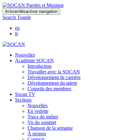
Skip
Activer/désactiver navigation
to
Search Toggle
main
content
en
fr
Nouvelles
Académie SOCAN
Introduction
Travailler avec la SOCAN
Développement de carrière
Développement du talent
Conseils des membres
Socan TV
Sections
Nouvelles
En vedette
Trucs du métier
Vu du sommet
Chanson de la semaine
À propos
Contacts