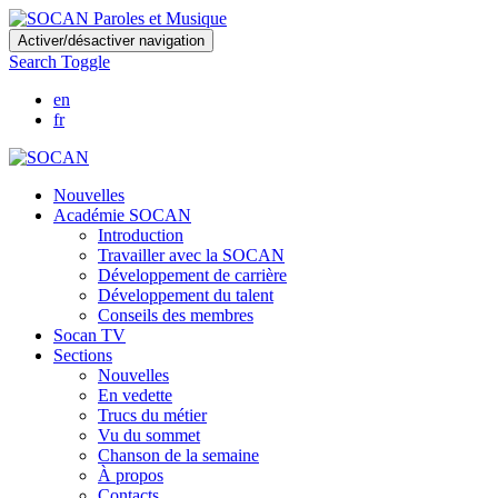
Skip
Activer/désactiver navigation
to
Search Toggle
main
content
en
fr
Nouvelles
Académie SOCAN
Introduction
Travailler avec la SOCAN
Développement de carrière
Développement du talent
Conseils des membres
Socan TV
Sections
Nouvelles
En vedette
Trucs du métier
Vu du sommet
Chanson de la semaine
À propos
Contacts