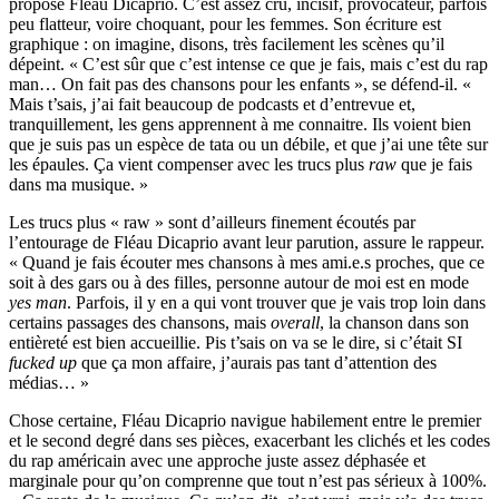
propose Fléau Dicaprio. C’est assez cru, incisif, provocateur, parfois
peu flatteur, voire choquant, pour les femmes. Son écriture est
graphique : on imagine, disons, très facilement les scènes qu’il
dépeint. « C’est sûr que c’est intense ce que je fais, mais c’est du rap
man… On fait pas des chansons pour les enfants », se défend-il. «
Mais t’sais, j’ai fait beaucoup de podcasts et d’entrevue et,
tranquillement, les gens apprennent à me connaitre. Ils voient bien
que je suis pas un espèce de tata ou un débile, et que j’ai une tête sur
les épaules. Ça vient compenser avec les trucs plus
raw
que je fais
dans ma musique. »
Les trucs plus « raw » sont d’ailleurs finement écoutés par
l’entourage de Fléau Dicaprio avant leur parution, assure le rappeur.
« Quand je fais écouter mes chansons à mes ami.e.s proches, que ce
soit à des gars ou à des filles, personne autour de moi est en mode
yes man
. Parfois, il y en a qui vont trouver que je vais trop loin dans
certains passages des chansons, mais
overall
, la chanson dans son
entièreté est bien accueillie. Pis t’sais on va se le dire, si c’était SI
fucked up
que ça mon affaire, j’aurais pas tant d’attention des
médias… »
Chose certaine, Fléau Dicaprio navigue habilement entre le premier
et le second degré dans ses pièces, exacerbant les clichés et les codes
du rap américain avec une approche juste assez déphasée et
marginale pour qu’on comprenne que tout n’est pas sérieux à 100%.