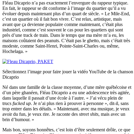
Fléau Dicaprio n’a pas exactement l’envergure du rappeur typique.
En fait, le rappeur se dit conforme à l’image du quartier qu’il a vu
évoluer depuis maintenant plus d’un quart de siècle. « Le Mile-End,
c’est un quartier où il fait bon vivre. C’est relax, artistique, mais
avant que ça devienne populaire comme maintenant, c’était plus
industriel, comme c’est souvent le cas pour les quartiers qui sont
près d’une track de train. Dans le temps que ma mère m’a eu, les
maisons coûtaient des peanuts. C’était pas le ghetto, mais c’était très
modeste, comme Saint-Henri, Pointe-Saint-Charles ou, même,
Hochelaga. »
Sélectionnez l’image pour faire jouer la vidéo YouTube de la chanso
Dicaprio
Né dans une famille de la classe moyenne, d’une mère québécoise et
d’un père ghanéen, Fléau Dicaprio a eu une adolescence très agitée,
dans laquelle il passait d’une école à l’autre. « J’ai vécu plein de
trucs
fucked up
. Je n’ai plus rien à prouver à personne », dit-il, sans
trop entrer dans les détails. « Maintenant, avec ma musique, je veux
avoir du fun, je veux rire. Je raconte des
street shits
, mais avec un
brin d’humour. »
Mais bon, soyons honnêtes, c’est loin d’être seulement drôle, ce que