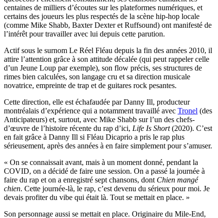
centaines de milliers d’écoutes sur les plateformes numériques, et
certains des joueurs les plus respectés de la scène hip-hop locale
(comme Mike Shabb, Baxter Dexter et Ruffsound) ont manifesté de
l’intérêt pour travailler avec lui depuis cette parution.
Actif sous le surnom Le Réel Fléau depuis la fin des années 2010, il
attire l’attention grâce à son attitude décalée (qui peut rappeler celle
d’un Jeune Loup par exemple), son flow précis, ses structures de
rimes bien calculées, son langage cru et sa direction musicale
novatrice, empreinte de trap et de guitares rock pesantes.
Cette direction, elle est échafaudée par Danny Ill, producteur
montréalais d’expérience qui a notamment travaillé avec
Tronel
(des
Anticipateurs) et, surtout, avec Mike Shabb sur l’un des chefs-
d’œuvre de l’histoire récente du rap d’ici,
Life Is Short
(2020). C’est
en fait grâce à Danny Ill si Fléau Dicaprio a pris le rap plus
sérieusement, après des années à en faire simplement pour s’amuser.
« On se connaissait avant, mais à un moment donné, pendant la
COVID, on a décidé de faire une session. On a passé la journée à
faire du rap et on a enregistré sept chansons, dont
Chien mangé
chien
. Cette journée-là, le rap, c’est devenu du sérieux pour moi. Je
devais profiter du vibe qui était là. Tout se mettait en place. »
Son personnage aussi se mettait en place. Originaire du Mile-End,