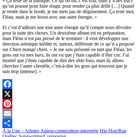
« Ça reste de la musique. Ce qu’on dit, c’est vrai, mais y’a des trucs
qu’on pousse pour faire réagir, pour rendre ça plus drôle […] Quand
je rentre dans le booth, je me mets pas de déguisement. Ça reste moi,
Fléau, mais je me boost avec une autre énergie. »
Et c’est d’ailleurs une tout autre énergie qu’il compte nous dévoiler
pour la suite des choses. Un deuxième album est en préparation,
mais Fléau n’est pas pressé de le terminer : il veut développer une
direction artistique inédite et, surtout, différente de ce qu’il a proposé
sur
Chien mangé chien
. « Je me suis présenté en tant que Fléau, les
gens ont vu mes
bars
, ils ont vu que j’étais capable d’être cru. J’ai
montré que j’étais capable de dire des
shits
fous, mais là, allons
chercher l’autre clientèle, c’est-à-dire les gens qui trouvent que je
suis trop [intense]. »
Facebook
X
Pinterest
Email
À la Une – Artistes
Auteur-compositeur-interprète
Hip-Hop/Rap
Partager
Québec
Songwriting/Composing