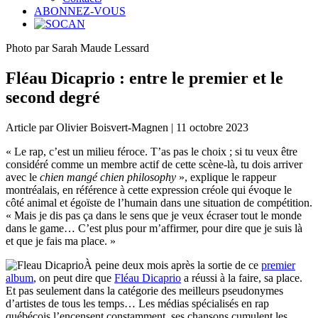
ABONNEZ-VOUS
Photo par Sarah Maude Lessard
Fléau Dicaprio : entre le premier et le
second degré
Article par Olivier Boisvert-Magnen | 11 octobre 2023
« Le rap, c’est un milieu féroce. T’as pas le choix ; si tu veux être
considéré comme un membre actif de cette scène-là, tu dois arriver
avec le
chien mangé chien philosophy
», explique le rappeur
montréalais, en référence à cette expression créole qui évoque le
côté animal et égoïste de l’humain dans une situation de compétition.
« Mais je dis pas ça dans le sens que je veux écraser tout le monde
dans le game… C’est plus pour m’affirmer, pour dire que je suis là
et que je fais ma place. »
À peine deux mois après la sortie de ce
premier
album
, on peut dire que
Fléau Dicaprio
a réussi à la faire, sa place.
Et pas seulement dans la catégorie des meilleurs pseudonymes
d’artistes de tous les temps… Les médias spécialisés en rap
québécois l’encensent constamment, ses chansons cumulent les