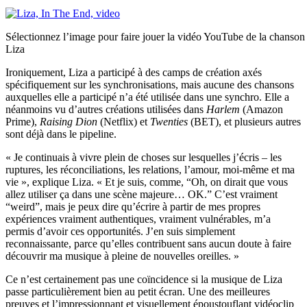
Sélectionnez l’image pour faire jouer la vidéo YouTube de la chanso
Liza
Ironiquement, Liza a participé à des camps de création axés
spécifiquement sur les synchronisations, mais aucune des chansons
auxquelles elle a participé n’a été utilisée dans une synchro. Elle a
néanmoins vu d’autres créations utilisées dans
Harlem
(Amazon
Prime),
Raising Dion
(Netflix) et
Twenties
(BET), et plusieurs autres
sont déjà dans le pipeline.
« Je continuais à vivre plein de choses sur lesquelles j’écris – les
ruptures, les réconciliations, les relations, l’amour, moi-même et ma
vie », explique Liza. « Et je suis, comme, “Oh, on dirait que vous
allez utiliser ça dans une scène majeure… OK.” C’est vraiment
“weird”, mais je peux dire qu’écrire à partir de mes propres
expériences vraiment authentiques, vraiment vulnérables, m’a
permis d’avoir ces opportunités. J’en suis simplement
reconnaissante, parce qu’elles contribuent sans aucun doute à faire
découvrir ma musique à pleine de nouvelles oreilles. »
Ce n’est certainement pas une coïncidence si la musique de Liza
passe particulièrement bien au petit écran. Une des meilleures
preuves et l’impressionnant et visuellement époustouflant vidéoclip