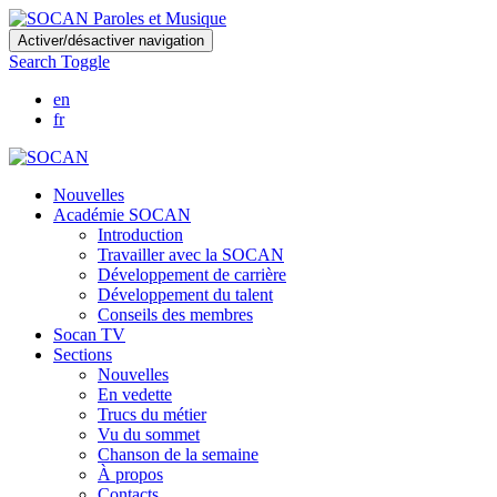
Skip
Activer/désactiver navigation
to
Search Toggle
main
content
en
fr
Nouvelles
Académie SOCAN
Introduction
Travailler avec la SOCAN
Développement de carrière
Développement du talent
Conseils des membres
Socan TV
Sections
Nouvelles
En vedette
Trucs du métier
Vu du sommet
Chanson de la semaine
À propos
Contacts