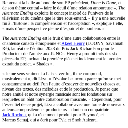
Reprenant la balle au bond de son EP précédent,
Done Is Done
, et
de son thème central – faire le deuil d’une relation amoureuse –,
The
Alternate Ending
exploite le concept inspiré de l’univers de la
télévision et du cinéma que le titre sous-entend. « Il y a une nouvelle
fin à l’histoire : la compréhension et l’acceptation », explique-t-elle,
« mais d’une perspective pleine d’espoir et de bonheur. »
The Alternate Ending
est le fruit d’une autre collaboration entre la
chanteuse canado-éthiopienne et
Akeel Henry
(LOONY, Savannah
Ré), lauréat de l’édition 2023 du Prix Jack Richardson pour le
Producteur de l’année aux JUNOs. Henry a produit trois des six
pièces du EP, incluant la première pièce et incidemment le premier
extrait du projet, « Shades ».
« Je me sens vraiment à l’aise avec lui, il me comprend,
musicalement », dit Liza. « J’évolue beaucoup parce qu’on se met
constamment au défi l’un l’autre d’essayer de nouvelles choses au
niveau des textes, des mélodies et de la production. Je pense que
notre amitié et notre synergie musicale sont les fondations sur
lesquelles on bâtit notre collaboration musicale. » Cependant, pour
l’essentiel de ce projet, Liza a collaboré avec une foule de nouveaux
auteurs-compositeurs et producteurs – dont son compatriote
Jack Rochon
, qui a récemment produit pour Beyoncé, et
Marcus Semaj, qui a écrit pour Tyla et Snoh Aalegra.