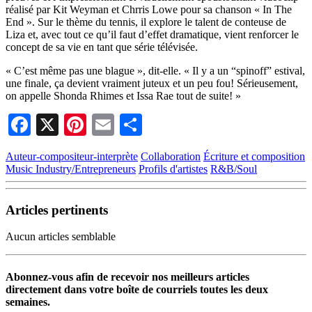
réalisé par Kit Weyman et Chrris Lowe pour sa chanson « In The
End ». Sur le thème du tennis, il explore le talent de conteuse de
Liza et, avec tout ce qu’il faut d’effet dramatique, vient renforcer le
concept de sa vie en tant que série télévisée.
« C’est même pas une blague », dit-elle. « Il y a un “spinoff” estival,
une finale, ça devient vraiment juteux et un peu fou! Sérieusement,
on appelle Shonda Rhimes et Issa Rae tout de suite! »
Facebook
X
Pinterest
Email
Partager
Auteur-compositeur-interprète
Collaboration
Écriture et composition
Music Industry/Entrepreneurs
Profils d'artistes
R&B/Soul
Articles pertinents
Aucun articles semblable
Abonnez-vous afin de recevoir nos meilleurs articles
directement dans votre boîte de courriels toutes les deux
semaines.