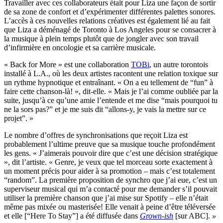
Travailler avec ces collaborateurs était pour Liza une façon de sortir
de sa zone de confort et d’expérimenter différentes palettes sonores.
L’accès à ces nouvelles relations créatives est également lié au fait
que Liza a déménagé de Toronto à Los Angeles pour se consacrer à
la musique à plein temps plutôt que de jongler avec son travail
d’infirmière en oncologie et sa carrière musicale.
« Back for More » est une collaboration
TOBi
, un autre torontois
installé à L.A., où les deux artistes racontent une relation toxique sur
un rythme hypnotique et entraînant. « On a eu tellement de “fun” à
faire cette chanson-là! », dit-elle. « Mais je l’ai comme oubliée par la
suite, jusqu’à ce qu’une amie l’entende et me dise “mais pourquoi tu
ne la sors pas?” et je me suis dit “allons-y, je vais la mettre sur ce
projet”. »
Le nombre d’offres de synchronisations que reçoit Liza est
probablement l’ultime preuve que sa musique touche profondément
les gens. « J’aimerais pouvoir dire que c’est une décision stratégique
», dit l’artiste. « Genre, je veux que tel morceau sorte exactement à
un moment précis pour aider à sa promotion – mais c’est totalement
“random”. La première proposition de synchro que j’ai eue, c’est un
superviseur musical qui m’a contacté pour me demander s’il pouvait
utiliser la première chanson que j’ai mise sur Spotify – elle n’était
même pas mixée ou masterisée! Elle venait à peine d’être téléversée
et elle [“Here To Stay”] a été diffusée dans
Grown-ish
[sur ABC].
»