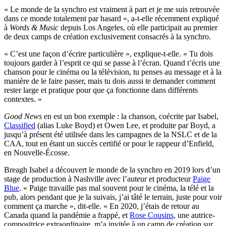
« Le monde de la synchro est vraiment à part et je me suis retrouvée
dans ce monde totalement par hasard », a-t-elle récemment expliqué
à
Words & Music
depuis Los Angeles, où elle participait au premier
de deux camps de création exclusivement consacrés à la synchro.
« C’est une façon d’écrire particulière », explique-t-elle. « Tu dois
toujours garder à l’esprit ce qui se passe à l’écran. Quand t’écris une
chanson pour le cinéma ou la télévision, tu penses au message et à la
manière de le faire passer, mais tu dois aussi te demander comment
rester large et pratique pour que ça fonctionne dans différents
contextes. »
Good News
en est un bon exemple : la chanson, coécrite par Isabel,
Classified
(alias Luke Boyd) et Owen Lee, et produite par Boyd, a
jusqu’à présent été utilisée dans les campagnes de la NSLC et de la
CAA, tout en étant un succès certifié or pour le rappeur d’Enfield,
en Nouvelle-Écosse.
Breagh Isabel a découvert le monde de la synchro en 2019 lors d’un
stage de production à Nashville avec l’auteur et producteur
Paige
Blue
. « Paige travaille pas mal souvent pour le cinéma, la télé et la
pub, alors pendant que je la suivais, j’ai tâté le terrain, juste pour voir
comment ça marche », dit-elle. « En 2020, j’étais de retour au
Canada quand la pandémie a frappé, et
Rose Cousins
, une autrice-
compositrice extraordinaire, m’a invitée à un camp de création sur