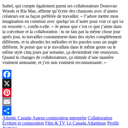
Isabel, qui compte également parmi ses collaborateurs Donovan
Woods et Ria Mae, affirme qu’écrire des chansons avec d’autres
créateurs est sa façon préférée de travailler. « J’adore mettre mon
imagination en commun avec quelqu’un d’autre pour voir ce qui va
en ressortir », confie-t-elle. « Je pense que c’est ce que j’aime dans
la coécriture et la collaboration : tu ne fais pas la même chose jour
après jour, tu travailles constamment dans des styles complètement
différents, et tu abordes les mélodies et les paroles sous un angle
différent. Je pense que si je travaillais dans le même genre ou le
même style cinq jours par semaine, ça deviendrait vite ennuyeux.
Quand tu changes de collaborateurs, ça stimule d’une manière
vraiment amusante, et j’en suis vraiment reconnaissante. »
Facebook
X
Pinterest
Email
Atlantic Canada
Auteur-compositeur-interprète
Collaboration
Partager
Écriture et composition
Film & TV
Le Canada Atlantique
Profils