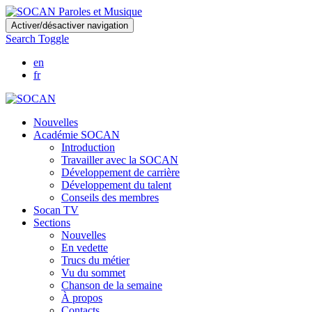
Skip
Activer/désactiver navigation
to
Search Toggle
main
content
en
fr
Nouvelles
Académie SOCAN
Introduction
Travailler avec la SOCAN
Développement de carrière
Développement du talent
Conseils des membres
Socan TV
Sections
Nouvelles
En vedette
Trucs du métier
Vu du sommet
Chanson de la semaine
À propos
Contacts