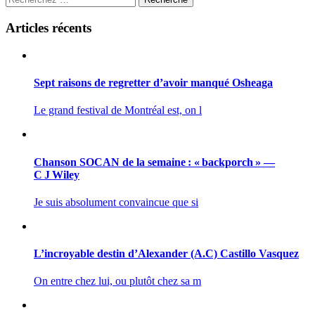
Articles récents
Sept raisons de regretter d’avoir manqué Osheaga
Le grand festival de Montréal est, on l
Chanson SOCAN de la semaine : « backporch » —
C J Wiley
Je suis absolument convaincue que si
L’incroyable destin d’Alexander (A.C) Castillo Vasquez
On entre chez lui, ou plutôt chez sa m