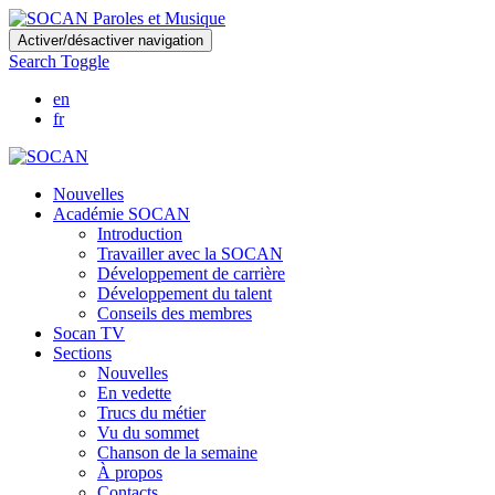
Skip
Activer/désactiver navigation
to
Search Toggle
main
content
en
fr
Nouvelles
Académie SOCAN
Introduction
Travailler avec la SOCAN
Développement de carrière
Développement du talent
Conseils des membres
Socan TV
Sections
Nouvelles
En vedette
Trucs du métier
Vu du sommet
Chanson de la semaine
À propos
Contacts