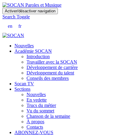
Skip
Activer/désactiver navigation
to
Search Toggle
main
content
en
fr
Nouvelles
Académie SOCAN
Introduction
Travailler avec la SOCAN
Développement de carrière
Développement du talent
Conseils des membres
Socan TV
Sections
Nouvelles
En vedette
Trucs du métier
Vu du sommet
Chanson de la semaine
À propos
Contacts
ABONNEZ-VOUS