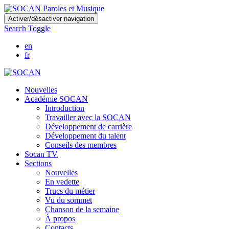
Skip
Activer/désactiver navigation
to
Search Toggle
main
content
en
fr
Nouvelles
Académie SOCAN
Introduction
Travailler avec la SOCAN
Développement de carrière
Développement du talent
Conseils des membres
Socan TV
Sections
Nouvelles
En vedette
Trucs du métier
Vu du sommet
Chanson de la semaine
À propos
Contacts