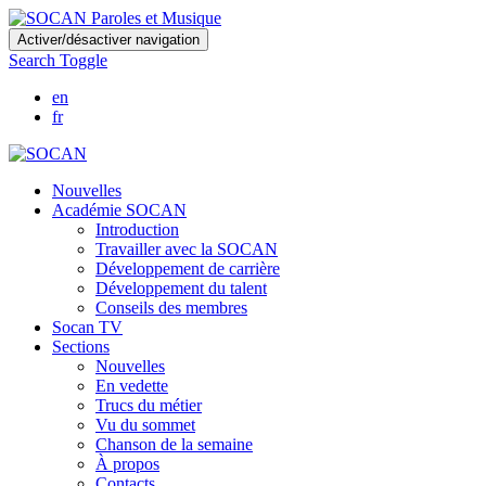
Skip
Activer/désactiver navigation
to
Search Toggle
main
content
en
fr
Nouvelles
Académie SOCAN
Introduction
Travailler avec la SOCAN
Développement de carrière
Développement du talent
Conseils des membres
Socan TV
Sections
Nouvelles
En vedette
Trucs du métier
Vu du sommet
Chanson de la semaine
À propos
Contacts