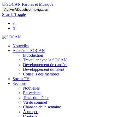
Skip
Activer/désactiver navigation
to
Search Toggle
main
content
en
fr
Nouvelles
Académie SOCAN
Introduction
Travailler avec la SOCAN
Développement de carrière
Développement du talent
Conseils des membres
Socan TV
Sections
Nouvelles
En vedette
Trucs du métier
Vu du sommet
Chanson de la semaine
À propos
Contacts