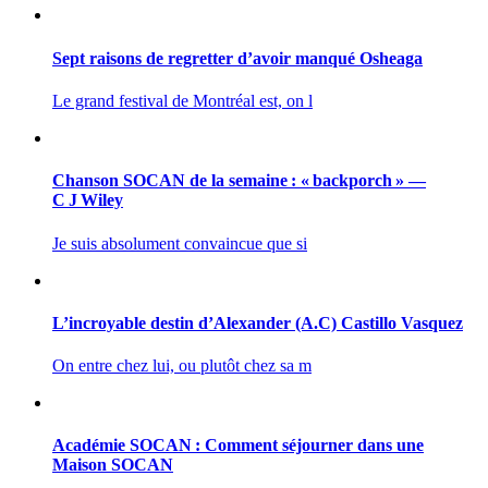
Sept raisons de regretter d’avoir manqué Osheaga
Le grand festival de Montréal est, on l
Chanson SOCAN de la semaine : « backporch » —
C J Wiley
Je suis absolument convaincue que si
L’incroyable destin d’Alexander (A.C) Castillo Vasquez
On entre chez lui, ou plutôt chez sa m
Académie SOCAN : Comment séjourner dans une
Maison SOCAN