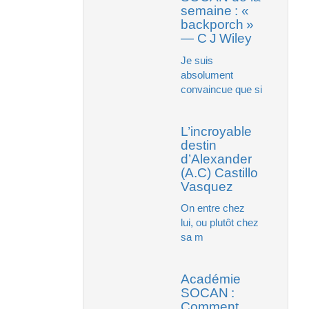
semaine : «
backporch »
— C J Wiley
Je suis
absolument
convaincue que si
L’incroyable
destin
d’Alexander
(A.C) Castillo
Vasquez
On entre chez
lui, ou plutôt chez
sa m
Académie
SOCAN :
Comment