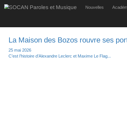
La
Skip
Nouvelles
Acadé
Hervé Brousseau
Maison
to
des
main
Bozos
content
rouvre
ses
La Maison des Bozos rouvre ses port
portes
67
25 mai 2026
ans
C’est l’histoire d’Alexandre Leclerc et Maxime Le Flag...
plus
tard