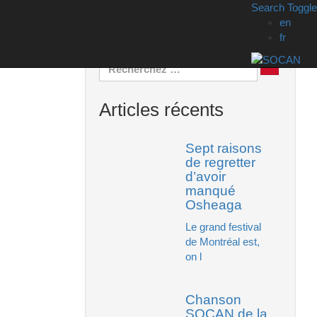
Search Toggle
en
Search
fr
Recherch
Articles récents
Sept raisons
de regretter
d’avoir
manqué
Osheaga
Le grand festival
de Montréal est,
on l
Chanson
SOCAN de la