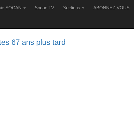
mie SOCAN
Socan TV
Sections
ABONNEZ-VOUS
es 67 ans plus tard