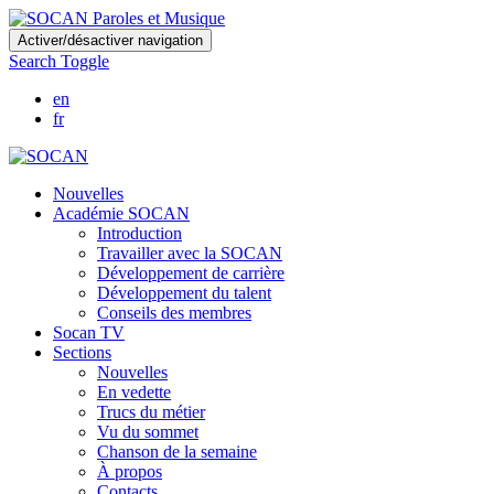
Skip
Activer/désactiver navigation
to
Search Toggle
main
content
en
fr
Nouvelles
Académie SOCAN
Introduction
Travailler avec la SOCAN
Développement de carrière
Développement du talent
Conseils des membres
Socan TV
Sections
Nouvelles
En vedette
Trucs du métier
Vu du sommet
Chanson de la semaine
À propos
Contacts