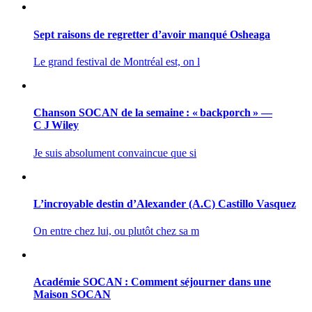
Sept raisons de regretter d’avoir manqué Osheaga
Le grand festival de Montréal est, on l
Chanson SOCAN de la semaine : « backporch » —
C J Wiley
Je suis absolument convaincue que si
L’incroyable destin d’Alexander (A.C) Castillo Vasquez
On entre chez lui, ou plutôt chez sa m
Académie SOCAN : Comment séjourner dans une
Maison SOCAN