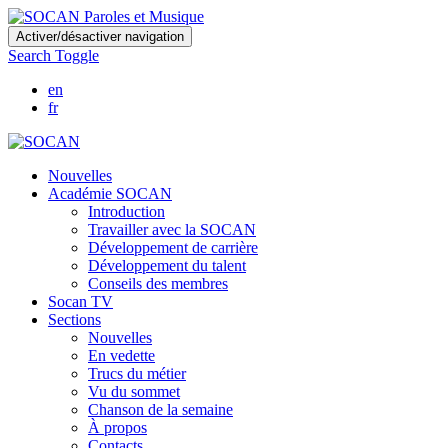
Skip
Activer/désactiver navigation
to
Search Toggle
main
content
en
fr
Nouvelles
Académie SOCAN
Introduction
Travailler avec la SOCAN
Développement de carrière
Développement du talent
Conseils des membres
Socan TV
Sections
Nouvelles
En vedette
Trucs du métier
Vu du sommet
Chanson de la semaine
À propos
Contacts