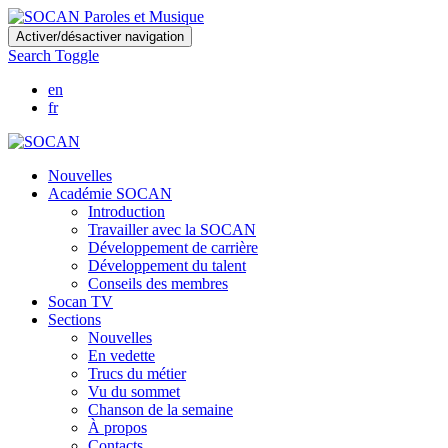
Skip
Activer/désactiver navigation
to
Search Toggle
main
content
en
fr
Nouvelles
Académie SOCAN
Introduction
Travailler avec la SOCAN
Développement de carrière
Développement du talent
Conseils des membres
Socan TV
Sections
Nouvelles
En vedette
Trucs du métier
Vu du sommet
Chanson de la semaine
À propos
Contacts