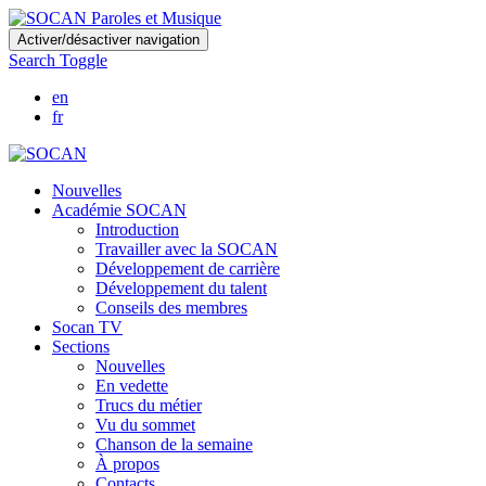
Skip
Activer/désactiver navigation
to
Search Toggle
main
content
en
fr
Nouvelles
Académie SOCAN
Introduction
Travailler avec la SOCAN
Développement de carrière
Développement du talent
Conseils des membres
Socan TV
Sections
Nouvelles
En vedette
Trucs du métier
Vu du sommet
Chanson de la semaine
À propos
Contacts