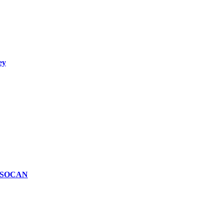
ey
n SOCAN