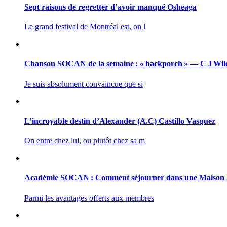
Sept raisons de regretter d’avoir manqué Osheaga
Le grand festival de Montréal est, on l
Chanson SOCAN de la semaine : « backporch » — C J Wil
Je suis absolument convaincue que si
L’incroyable destin d’Alexander (A.C) Castillo Vasquez
On entre chez lui, ou plutôt chez sa m
Académie SOCAN : Comment séjourner dans une Maiso
Parmi les avantages offerts aux membres