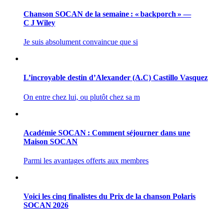
Chanson SOCAN de la semaine : « backporch » —
C J Wiley
Je suis absolument convaincue que si
L’incroyable destin d’Alexander (A.C) Castillo Vasquez
On entre chez lui, ou plutôt chez sa m
Académie SOCAN : Comment séjourner dans une
Maison SOCAN
Parmi les avantages offerts aux membres
Voici les cinq finalistes du Prix de la chanson Polaris
SOCAN 2026