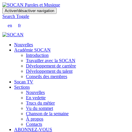
Skip
Activer/désactiver navigation
to
Search Toggle
main
content
en
fr
Nouvelles
Académie SOCAN
Introduction
Travailler avec la SOCAN
Développement de carrière
Développement du talent
Conseils des membres
Socan TV
Sections
Nouvelles
En vedette
Trucs du métier
Vu du sommet
Chanson de la semaine
À propos
Contacts
ABONNEZ-VOUS