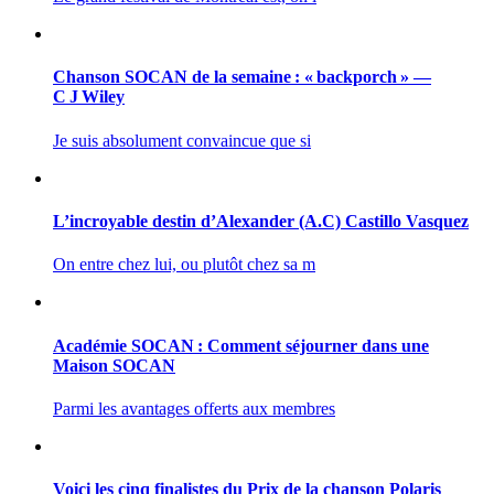
Chanson SOCAN de la semaine : « backporch » —
C J Wiley
Je suis absolument convaincue que si
L’incroyable destin d’Alexander (A.C) Castillo Vasquez
On entre chez lui, ou plutôt chez sa m
Académie SOCAN : Comment séjourner dans une
Maison SOCAN
Parmi les avantages offerts aux membres
Voici les cinq finalistes du Prix de la chanson Polaris