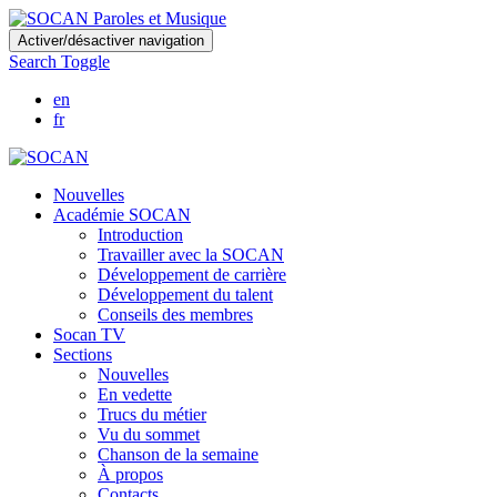
Skip
Activer/désactiver navigation
to
Search Toggle
main
content
en
fr
Nouvelles
Académie SOCAN
Introduction
Travailler avec la SOCAN
Développement de carrière
Développement du talent
Conseils des membres
Socan TV
Sections
Nouvelles
En vedette
Trucs du métier
Vu du sommet
Chanson de la semaine
À propos
Contacts