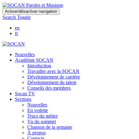
Skip
Activer/désactiver navigation
to
Search Toggle
main
content
en
fr
Nouvelles
Académie SOCAN
Introduction
Travailler avec la SOCAN
Développement de carrière
Développement du talent
Conseils des membres
Socan TV
Sections
Nouvelles
En vedette
Trucs du métier
Vu du sommet
Chanson de la semaine
À propos
Contacts