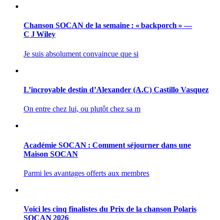
Chanson SOCAN de la semaine : « backporch » —
C J Wiley
Je suis absolument convaincue que si
L’incroyable destin d’Alexander (A.C) Castillo Vasquez
On entre chez lui, ou plutôt chez sa m
Académie SOCAN : Comment séjourner dans une
Maison SOCAN
Parmi les avantages offerts aux membres
Voici les cinq finalistes du Prix de la chanson Polaris
SOCAN 2026