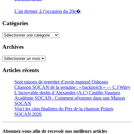
L’an dernier, à l’occasion du 20e�
Catégories
Catégories
Archives
Archives
Articles récents
Sept raisons de regretter d’avoir manqué Osheaga
Chanson SOCAN de la semaine : « backporch » — C J Wiley
L’incroyable destin d’Alexander (A.C) Castillo Vasquez
Académie SOCAN : Comment séjourner dans une Maison
SOCAN
Voici les cinq finalistes du Prix de la chanson Polaris
SOCAN 2026
Abonnez-vous afin de recevoir nos meilleurs articles