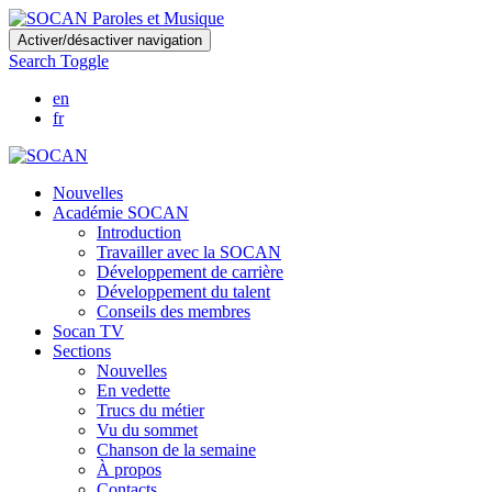
Skip
Activer/désactiver navigation
to
Search Toggle
main
content
en
fr
Nouvelles
Académie SOCAN
Introduction
Travailler avec la SOCAN
Développement de carrière
Développement du talent
Conseils des membres
Socan TV
Sections
Nouvelles
En vedette
Trucs du métier
Vu du sommet
Chanson de la semaine
À propos
Contacts