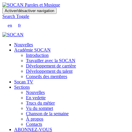
Skip
Activer/désactiver navigation
to
Search Toggle
main
content
en
fr
Nouvelles
Académie SOCAN
Introduction
Travailler avec la SOCAN
Développement de carrière
Développement du talent
Conseils des membres
Socan TV
Sections
Nouvelles
En vedette
Trucs du métier
Vu du sommet
Chanson de la semaine
À propos
Contacts
ABONNEZ-VOUS