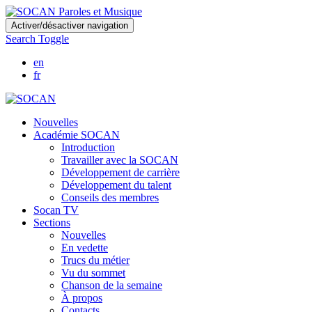
Skip
Activer/désactiver navigation
to
Search Toggle
main
content
en
fr
Nouvelles
Académie SOCAN
Introduction
Travailler avec la SOCAN
Développement de carrière
Développement du talent
Conseils des membres
Socan TV
Sections
Nouvelles
En vedette
Trucs du métier
Vu du sommet
Chanson de la semaine
À propos
Contacts