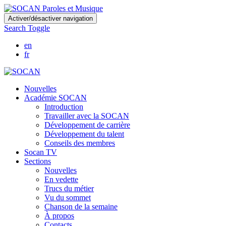
Skip
Activer/désactiver navigation
to
Search Toggle
main
content
en
fr
Nouvelles
Académie SOCAN
Introduction
Travailler avec la SOCAN
Développement de carrière
Développement du talent
Conseils des membres
Socan TV
Sections
Nouvelles
En vedette
Trucs du métier
Vu du sommet
Chanson de la semaine
À propos
Contacts