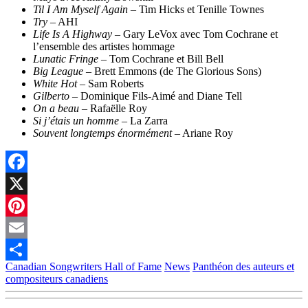
Til I Am Myself Again
– Tim Hicks et Tenille Townes
Try
– AHI
Life Is A Highway
– Gary LeVox avec Tom Cochrane et
l’ensemble des artistes hommage
Lunatic Fringe
– Tom Cochrane et Bill Bell
Big League
– Brett Emmons (de The Glorious Sons)
White Hot
– Sam Roberts
Gilberto
– Dominique Fils-Aimé and Diane Tell
On a beau
– Rafaëlle Roy
Si j’étais un homme
– La Zarra
Souvent longtemps énormément
– Ariane Roy
Facebook
X
Pinterest
Email
Canadian Songwriters Hall of Fame
News
Panthéon des auteurs et
Partager
compositeurs canadiens