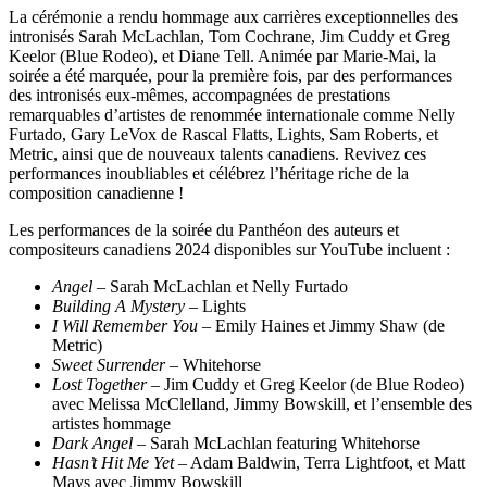
La cérémonie a rendu hommage aux carrières exceptionnelles des
intronisés Sarah McLachlan, Tom Cochrane, Jim Cuddy et Greg
Keelor (Blue Rodeo), et Diane Tell. Animée par Marie-Mai, la
soirée a été marquée, pour la première fois, par des performances
des intronisés eux-mêmes, accompagnées de prestations
remarquables d’artistes de renommée internationale comme Nelly
Furtado, Gary LeVox de Rascal Flatts, Lights, Sam Roberts, et
Metric, ainsi que de nouveaux talents canadiens. Revivez ces
performances inoubliables et célébrez l’héritage riche de la
composition canadienne !
Les performances de la soirée du Panthéon des auteurs et
compositeurs canadiens 2024 disponibles sur YouTube incluent :
Angel
– Sarah McLachlan et Nelly Furtado
Building A Mystery
– Lights
I Will Remember You
– Emily Haines et Jimmy Shaw (de
Metric)
Sweet Surrender
– Whitehorse
Lost Together
– Jim Cuddy et Greg Keelor (de Blue Rodeo)
avec Melissa McClelland, Jimmy Bowskill, et l’ensemble des
artistes hommage
Dark Angel
– Sarah McLachlan featuring Whitehorse
Hasn’t Hit Me Yet
– Adam Baldwin, Terra Lightfoot, et Matt
Mays avec Jimmy Bowskill