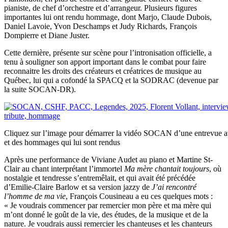
pianiste, de chef d’orchestre et d’arrangeur. Plusieurs figures
importantes lui ont rendu hommage, dont Marjo, Claude Dubois,
Daniel Lavoie, Yvon Deschamps et Judy Richards, François
Dompierre et Diane Juster.
Cette dernière, présente sur scène pour l’intronisation officielle, a
tenu à souligner son apport important dans le combat pour faire
reconnaitre les droits des créateurs et créatrices de musique au
Québec, lui qui a cofondé la SPACQ et la SODRAC (devenue par
la suite SOCAN-DR).
Cliquez sur l’image pour démarrer la vidéo SOCAN d’une entrevue a
et des hommages qui lui sont rendus
Après une performance de Viviane Audet au piano et Martine St-
Clair au chant interprétant l’immortel
Ma mère chantait toujours
, où
nostalgie et tendresse s’entremêlait, et qui avait été précédée
d’Emilie-Claire Barlow et sa version jazzy de
J’ai rencontré
l’homme de ma vie
, François Cousineau a eu ces quelques mots :
« Je voudrais commencer par remercier mon père et ma mère qui
m’ont donné le goût de la vie, des études, de la musique et de la
nature. Je voudrais aussi remercier les chanteuses et les chanteurs