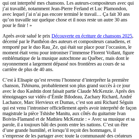
qui ont interprété mes chansons. Les auteurs-compositeurs avec qui
j’ai travaillé, notamment Jean-Pierre Ferland et Luc Plamondon,
avec lequel j’ai n’ai pas encore terminé le travail… Ça fait 30 ans
qu’on travaille sur quelque chose et il nous reste un autre 30 ans
pour le finir ! »
Après avoir salué le prix
Découverte en écriture de chansons 2025
,
décerné par le Panthéon des auteurs et compositeurs canadiens, et
remporté par le duo Rau_Ze, qui était sur place pour l’occasion, le
moment était venu pour introniser l’immense Florent Vollant, figure
emblématique de la musique autochtone au Québec, mais dont le
rayonnement a largement dépassé nos frontières au cours de sa
carrière de plus de 40 ans.
C’est à Elisapie qu’est revenu l’honneur d’interpréter la première
chanson,
Tshinanu
, probablement son plus grand succès à ce jour
avec le duo Kashtin dont faisait partie Claude McKenzie. Après des
témoignages sur vidéo d’Émile Bilodeau, Zachary Richard, André
Lachance, Marc Hervieux et Dumas, c’est son ami Richard Séguin
qui est venu l’introniser officiellement après avoir interprété de façon
magistrale la pièce Tshishe Manitu, aux côtés du guitariste Ivan
Boivin-Flamand et de Mathieu McKenzie : « Avec sa musique et sa
parole, il a toujours bâti des ponts entre les nations. C’est un être
d’une grande humilité, et lorsqu’il reçoit des hommages, il
s’empresse de les partager avec toute la communauté des créateurs