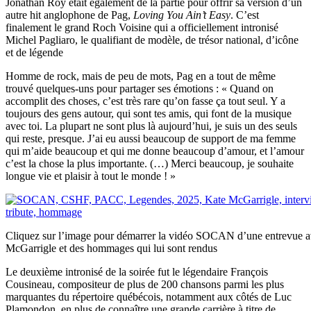
Jonathan Roy était également de la partie pour offrir sa version d’un
autre hit anglophone de Pag,
Loving You Ain’t Easy
. C’est
finalement le grand Roch Voisine qui a officiellement intronisé
Michel Pagliaro, le qualifiant de modèle, de trésor national, d’icône
et de légende
Homme de rock, mais de peu de mots, Pag en a tout de même
trouvé quelques-uns pour partager ses émotions : « Quand on
accomplit des choses, c’est très rare qu’on fasse ça tout seul. Y a
toujours des gens autour, qui sont tes amis, qui font de la musique
avec toi. La plupart ne sont plus là aujourd’hui, je suis un des seuls
qui reste, presque. J’ai eu aussi beaucoup de support de ma femme
qui m’aide beaucoup et qui me donne beaucoup d’amour, et l’amour
c’est la chose la plus importante. (…) Merci beaucoup, je souhaite
longue vie et plaisir à tout le monde ! »
Cliquez sur l’image pour démarrer la vidéo SOCAN d’une entrevue 
McGarrigle et des hommages qui lui sont rendus
Le deuxième intronisé de la soirée fut le légendaire François
Cousineau, compositeur de plus de 200 chansons parmi les plus
marquantes du répertoire québécois, notamment aux côtés de Luc
Plamondon, en plus de connaître une grande carrière à titre de