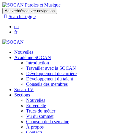
Skip
Activer/désactiver navigation
to
Search Toggle
main
content
en
fr
Nouvelles
Académie SOCAN
Introduction
Travailler avec la SOCAN
Développement de carrière
Développement du talent
Conseils des membres
Socan TV
Sections
Nouvelles
En vedette
Trucs du métier
Vu du sommet
Chanson de la semaine
À propos
Contacts