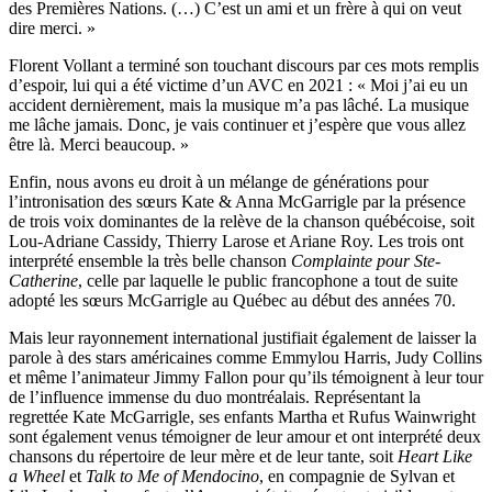
des Premières Nations. (…) C’est un ami et un frère à qui on veut
dire merci. »
Florent Vollant a terminé son touchant discours par ces mots remplis
d’espoir, lui qui a été victime d’un AVC en 2021 : « Moi j’ai eu un
accident dernièrement, mais la musique m’a pas lâché. La musique
me lâche jamais. Donc, je vais continuer et j’espère que vous allez
être là. Merci beaucoup. »
Enfin, nous avons eu droit à un mélange de générations pour
l’intronisation des sœurs Kate & Anna McGarrigle par la présence
de trois voix dominantes de la relève de la chanson québécoise, soit
Lou-Adriane Cassidy, Thierry Larose et Ariane Roy. Les trois ont
interprété ensemble la très belle chanson
Complainte pour Ste-
Catherine
, celle par laquelle le public francophone a tout de suite
adopté les sœurs McGarrigle au Québec au début des années 70.
Mais leur rayonnement international justifiait également de laisser la
parole à des stars américaines comme Emmylou Harris, Judy Collins
et même l’animateur Jimmy Fallon pour qu’ils témoignent à leur tour
de l’influence immense du duo montréalais. Représentant la
regrettée Kate McGarrigle, ses enfants Martha et Rufus Wainwright
sont également venus témoigner de leur amour et ont interprété deux
chansons du répertoire de leur mère et de leur tante, soit
Heart Like
a Wheel
et
Talk to Me of Mendocino
, en compagnie de Sylvan et