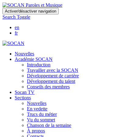
Skip
Activer/désactiver navigation
to
Search Toggle
main
content
en
fr
Nouvelles
Académie SOCAN
Introduction
Travailler avec la SOCAN
Développement de carrière
Développement du talent
Conseils des membres
Socan TV
Sections
Nouvelles
En vedette
Trucs du métier
Vu du sommet
Chanson de la semaine
À propos
Contacts