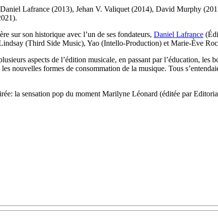
ix ; Daniel Lafrance (2013), Jehan V. Valiquet (2014), David Murphy (2
2021).
ère sur son historique avec l’un de ses fondateurs,
Daniel Lafrance
(Édi
Lindsay (Third Side Music), Yao (Intello-Production) et Marie-Ève R
usieurs aspects de l’édition musicale, en passant par l’éducation, les 
les nouvelles formes de consommation de la musique. Tous s’entendaient
irée: la sensation pop du moment Marilyne Léonard (éditée par Editori