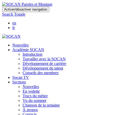
Skip
Activer/désactiver navigation
to
Search Toggle
main
content
en
fr
Nouvelles
Académie SOCAN
Introduction
Travailler avec la SOCAN
Développement de carrière
Développement du talent
Conseils des membres
Socan TV
Sections
Nouvelles
En vedette
Trucs du métier
Vu du sommet
Chanson de la semaine
À propos
Contacts