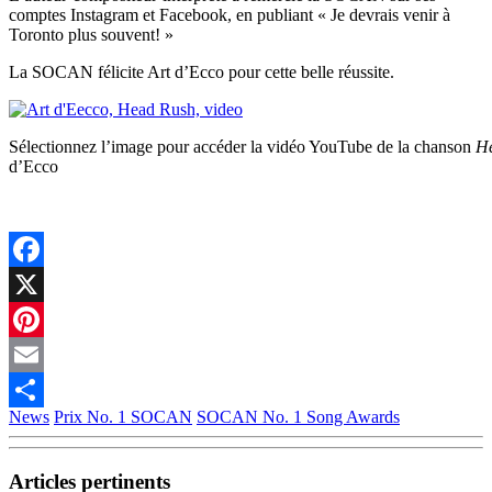
comptes Instagram et Facebook, en publiant « Je devrais venir à
Toronto plus souvent! »
La SOCAN félicite Art d’Ecco pour cette belle réussite.
Sélectionnez l’image pour accéder la vidéo YouTube de la chanson
H
d’Ecco
Facebook
X
Pinterest
Email
News
Prix No. 1 SOCAN
SOCAN No. 1 Song Awards
Partager
Articles pertinents