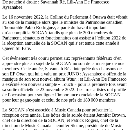
De gauche à droite : Savannah Ré, Lili-Ann De Francesco,
Aysanabee.
Le 16 novembre 2022, la Colline du Parlement à Ottawa était vibrait
au son de la musique alors que le ministre du Patrimoine canadien,
l’honorable Pablo Rodriguez, a parlé du travail important
qu’accomplit la SOCAN tandis que plus de 200 membres du
Parlement, sénateurs et fonctionnaires ont assisté à l’édition 2022 de
la réception annuelle de la SOCAN qui s’est tenue cette année à
Queen St. Fare.
Cet événement très couru permet aux représentants fédéraux d’en
apprendre plus au sujet de la SOCAN au son de la musique de nos
membres. Cette année, Savannah Ré a interprété des chansons de
son EP
Opia
, qui lui a valu un prix JUNO ; Aysanabee a offert de la
musique de son tout nouvel album
Watin
; et Lili-Ann De Francesco
a exécuté son nouveau simple « Touch » pour la première fois avant
sa sortie officielle le 23 novembre 2022. Les trois artistes ont profité
de l’occasion pour souligner l’importance cruciale de la SOCAN
pour leur gagne-pain et celui de nos près de 180 000 membres.
La SOCAN s’est associée à Music Canada pour présenter la
réception cette année. Les hôtes de la soirée étaient Jennifer Brown,
chef de la direction de la SOCAN, et Patrick Rogers, chef de la
direction de Music Canada. Jennifer Sloane, présidente de Music