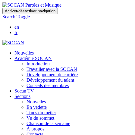
Skip
Activer/désactiver navigation
to
Search Toggle
main
content
en
fr
Nouvelles
Académie SOCAN
Introduction
Travailler avec la SOCAN
Développement de carrière
Développement du talent
Conseils des membres
Socan TV
Sections
Nouvelles
En vedette
Trucs du métier
Vu du sommet
Chanson de la semaine
À propos
Contacts