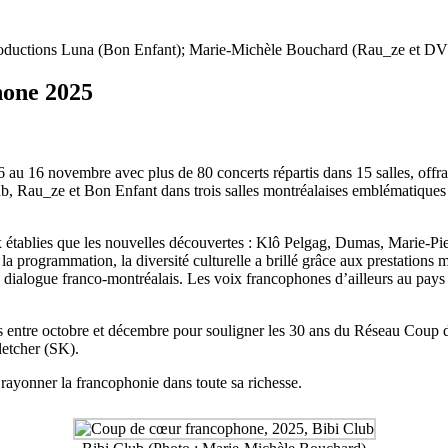
 Productions Luna (Bon Enfant); Marie-Michèle Bouchard (Rau_ze et D
hone 2025
au 16 novembre avec plus de 80 concerts répartis dans 15 salles, offr
b, Rau_ze et Bon Enfant dans trois salles montréalaises emblématiques :
oix établies que les nouvelles découvertes : Klô Pelgag, Dumas, Marie-
 la programmation, la diversité culturelle a brillé grâce aux prestatio
dialogue franco-montréalais. Les voix francophones d’ailleurs au pays é
nes entre octobre et décembre pour souligner les 30 ans du Réseau Coup 
letcher (SK).
e rayonner la francophonie dans toute sa richesse.