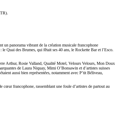
VTR).
ant un panorama vibrant de la création musicale francophone
 le Quai des Brumes, qui fêtait ses 40 ans, le Rockette Bar et l’Esco.
Pierre Arthur, Rosie Valland, Qualité Motel, Velours Velours, Mon Doux
ns marquantes de Laura Niquay, Mimi O’Bonsawin et d’artistes suisses
taient aussi bien représentées, notamment avec P’tit Béliveau,
de cœur francophone, rassemblant une foule d’artistes de partout au