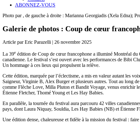
ABONNEZ-VOUS
Photo par , de gauche à droite : Marianna Georgiadis (Xela Edna);
Galerie de photos : Coup de cœur francop
Article par Eric Parazelli | 26 novembre 2025
e
La 39
édition de Coup de cœur francophone a illuminé Montréal du 6 
canadienne. Le festival s’est ouvert avec les performances de Bibi Clu
Un hommage à ces lieux qui propulsent la relève.
Cette édition, marquée par l’éclectisme, a mis en valeur autant les v
Saigneur, Virginie B, Alex Burger et plusieurs autres. Tout au long de
comme Flèche Love, Milla Pluton et Bandit Voyage, venus enrichir le 
Étienne Fletcher, Thomé Young et Les Hay Babies.
En parallèle, la tournée du festival aura parcouru 42 villes canadien
pays, dont Laura Niquay, Souldia, Les Hay Babies (NB) et Étienne F
Une édition dense, chaleureuse et fidèle à la mission du festival : fair