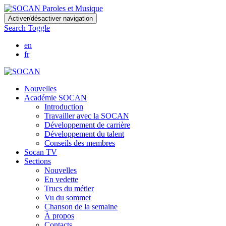
Skip
Activer/désactiver navigation
to
Search Toggle
main
content
en
fr
Nouvelles
Académie SOCAN
Introduction
Travailler avec la SOCAN
Développement de carrière
Développement du talent
Conseils des membres
Socan TV
Sections
Nouvelles
En vedette
Trucs du métier
Vu du sommet
Chanson de la semaine
À propos
Contacts