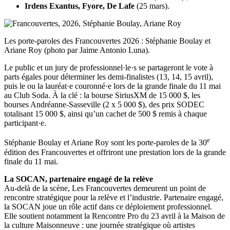
Irdens Exantus, Fyore, De Lafe
(25 mars).
Les porte-paroles des Francouvertes 2026 : Stéphanie Boulay et
Ariane Roy (photo par Jaime Antonio Luna).
Le public et un jury de professionnel·le·s se partageront le vote à
parts égales pour déterminer les demi-finalistes (13, 14, 15 avril),
puis le ou la lauréat·e couronné·e lors de la grande finale du 11 mai
au Club Soda. À la clé : la bourse SiriusXM de 15 000 $, les
bourses Andréanne-Sasseville (2 x 5 000 $), des prix SODEC
totalisant 15 000 $, ainsi qu’un cachet de 500 $ remis à chaque
participant·e.
e
Stéphanie Boulay et Ariane Roy sont les porte-paroles de la 30
édition des Francouvertes et offriront une prestation lors de la grande
finale du 11 mai.
La SOCAN, partenaire engagé de la relève
Au-delà de la scène, Les Francouvertes demeurent un point de
rencontre stratégique pour la relève et l’industrie. Partenaire engagé,
la SOCAN joue un rôle actif dans ce déploiement professionnel.
Elle soutient notamment la Rencontre Pro du 23 avril à la Maison de
la culture Maisonneuve : une journée stratégique où artistes