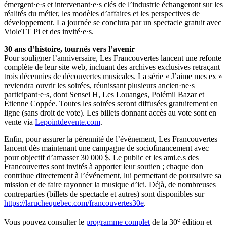
émergent·e·s et intervenant·e·s clés de l’industrie échangeront sur les
réalités du métier, les modèles d’affaires et les perspectives de
développement. La journée se conclura par un spectacle gratuit avec
VioleTT Pi et des invité·e·s.
30 ans d’histoire, tournés vers l’avenir
Pour souligner l’anniversaire, Les Francouvertes lancent une refonte
complète de leur site web, incluant des archives exclusives retraçant
trois décennies de découvertes musicales. La série « J’aime mes ex »
reviendra ouvrir les soirées, réunissant plusieurs ancien·ne·s
participant·e·s, dont Sensei H, Les Louanges, Polémil Bazar et
Étienne Coppée. Toutes les soirées seront diffusées gratuitement en
ligne (sans droit de vote). Les billets donnant accès au vote sont en
vente via
Lepointdevente.com
.
Enfin, pour assurer la pérennité de l’événement, Les Francouvertes
lancent dès maintenant une campagne de sociofinancement avec
pour objectif d’amasser 30 000 $. Le public et les ami.e.s des
Francouvertes sont invités à apporter leur soutien ; chaque don
contribue directement à l’événement, lui permettant de poursuivre sa
mission et de faire rayonner la musique d’ici. Déjà, de nombreuses
contreparties (billets de spectacle et autres) sont disponibles sur
https://laruchequebec.com/francouvertes30e
.
e
Vous pouvez consulter le
programme complet
de la 30
édition et