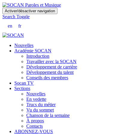
Skip
Activer/désactiver navigation
to
Search Toggle
main
content
en
fr
Nouvelles
Académie SOCAN
Introduction
Travailler avec la SOCAN
Développement de carrière
Développement du talent
Conseils des membres
Socan TV
Sections
Nouvelles
En vedette
Trucs du métier
Vu du sommet
Chanson de la semaine
À propos
Contacts
ABONNEZ-VOUS