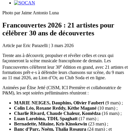
Photo par Jaime Antonio Luna
Francouvertes 2026 : 21 artistes pour
célébrer 30 ans de découvertes
Article par Eric Parazelli | 3 mars 2026
Trente ans à découvrir, propulser et révéler celles et ceux qui
façonneront la scène musicale francophone de demain. Les
e
Francouvertes célèbrent leur 30
édition en grand, avec 21 artistes et
formations prêt·e·s à défendre leurs chansons sur scène, du 9 mars
au 11 mai 2026, au Lion d’Or, au Club Soda et en ligne.
Animées par Élise Jetté (CISM, ICI Première et collaboratrice de
P&M), les sept soirées préliminaires réuniront :
MARIE NEIGES, Dauphins, Olivier Faubert
(9 mars) ;
Colin Léo, Roxane Reddy, Kèthe Magané
(10 mars) ;
Charlie Rivard, Chaude Chaleur, Komēdza
(16 mars) ;
Luan Larobina, TDH, Spaghatt
(17 mars) ;
Bernadette, Mitaine, Kris Kinokewin
(23 mars) ;
Banc d’Parc, Noëm, Thalia Rosaura
(24 mars) ; et