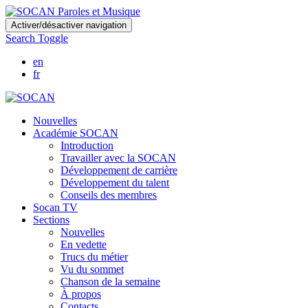
Skip
Activer/désactiver navigation
to
Search Toggle
main
content
en
fr
Nouvelles
Académie SOCAN
Introduction
Travailler avec la SOCAN
Développement de carrière
Développement du talent
Conseils des membres
Socan TV
Sections
Nouvelles
En vedette
Trucs du métier
Vu du sommet
Chanson de la semaine
À propos
Contacts