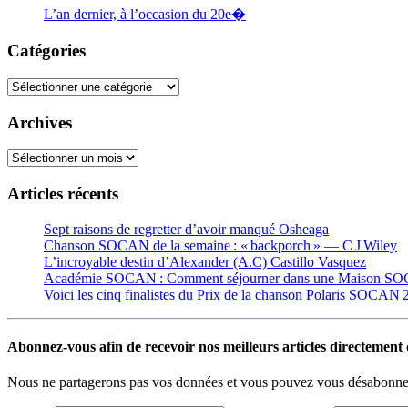
L’an dernier, à l’occasion du 20e�
Catégories
Catégories
Archives
Archives
Articles récents
Sept raisons de regretter d’avoir manqué Osheaga
Chanson SOCAN de la semaine : « backporch » — C J Wiley
L’incroyable destin d’Alexander (A.C) Castillo Vasquez
Académie SOCAN : Comment séjourner dans une Maison S
Voici les cinq finalistes du Prix de la chanson Polaris SOCAN
Abonnez-vous afin de recevoir nos meilleurs articles directement d
Nous ne partagerons pas vos données et vous pouvez vous désabonner