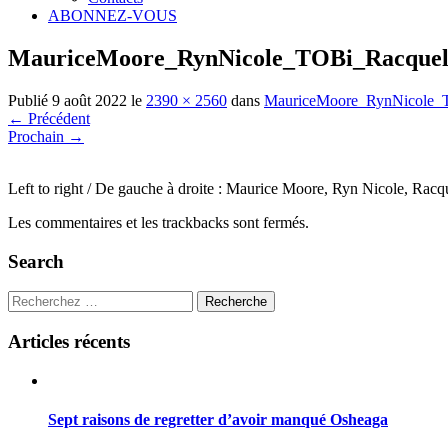
ABONNEZ-VOUS
MauriceMoore_RynNicole_TOBi_Racquel 
Publié
9 août 2022
le
2390 × 2560
dans
MauriceMoore_RynNicole_T
←
Précédent
Prochain
→
Left to right / De gauche à droite : Maurice Moore, Ryn Nicole, Racq
Les commentaires et les trackbacks sont fermés.
Search
Recherche
Articles récents
Sept raisons de regretter d’avoir manqué Osheaga