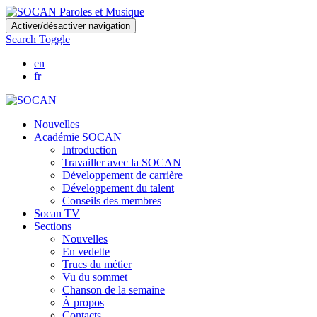
Skip
Activer/désactiver navigation
to
Search Toggle
main
content
en
fr
Nouvelles
Académie SOCAN
Introduction
Travailler avec la SOCAN
Développement de carrière
Développement du talent
Conseils des membres
Socan TV
Sections
Nouvelles
En vedette
Trucs du métier
Vu du sommet
Chanson de la semaine
À propos
Contacts