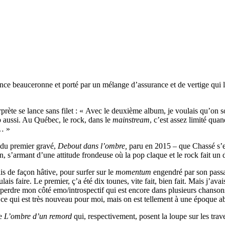
ce beauceronne et porté par un mélange d’assurance et de vertige qui le
rète se lance sans filet : « Avec le deuxième album, je voulais qu’on soit
 aussi. Au Québec, le rock, dans le
mainstream
, c’est assez limité qua
s… »
 du premier gravé,
Debout dans l’ombre,
paru en 2015 – que Chassé s’e
 s’armant d’une attitude frondeuse où la pop claque et le rock fait un 
ais de façon hâtive, pour surfer sur le
momentum
engendré par son passa
voulais faire. Le premier, ç’a été dix tounes, vite fait, bien fait. Mais j
perdre mon côté emo/introspectif qui est encore dans plusieurs chansons
es, ce qui est très nouveau pour moi, mais on est tellement à une époque
re
L’ombre d’un remord
qui, respectivement, posent la loupe sur les tra