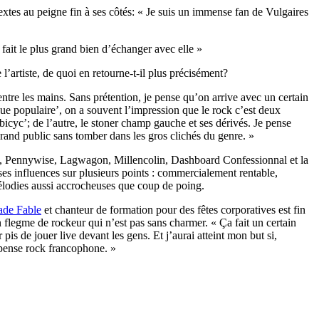
extes au peigne fin à ses côtés: « Je suis un immense fan de Vulgaires
 fait le plus grand bien d’échanger avec elle »
l’artiste, de quoi en retourne-t-il plus précisément?
ntre les mains. Sans prétention, je pense qu’on arrive avec un certain
que populaire’, on a souvent l’impression que le rock c’est deux
s bicyc’; de l’autre, le stoner champ gauche et ses dérivés. Je pense
grand public sans tomber dans les gros clichés du genre. »
, Pennywise, Lagwagon, Millencolin, Dashboard Confessionnal et la
ses influences sur plusieurs points : commercialement rentable,
lodies aussi accrocheuses que coup de poing.
ade Fable
et chanteur de formation pour des fêtes corporatives est fin
un flegme de rockeur qui n’est pas sans charmer. « Ça fait un certain
r pis de jouer live devant les gens. Et j’aurai atteint mon but si,
pense rock francophone. »