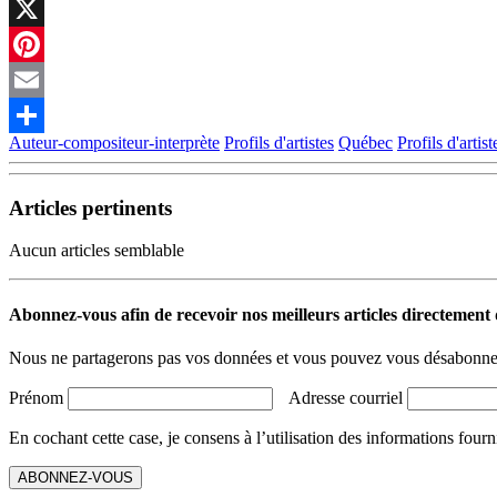
Facebook
X
Pinterest
Email
Auteur-compositeur-interprète
Profils d'artistes
Québec
Profils d'artist
Partager
Articles pertinents
Aucun articles semblable
Abonnez-vous afin de recevoir nos meilleurs articles directement d
Nous ne partagerons pas vos données et vous pouvez vous désabonner
Prénom
Adresse courriel
En cochant cette case, je consens à l’utilisation des informations fourn
ABONNEZ-VOUS