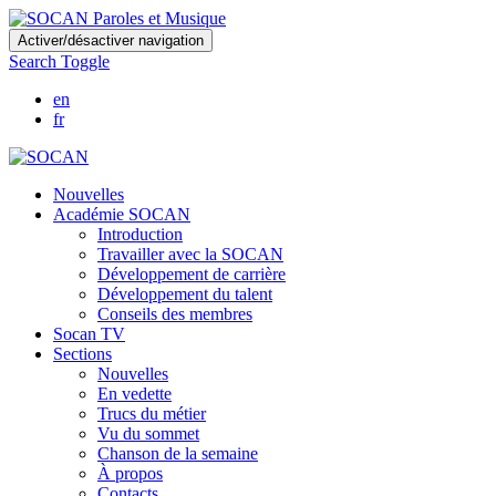
Skip
Activer/désactiver navigation
to
Search Toggle
main
content
en
fr
Nouvelles
Académie SOCAN
Introduction
Travailler avec la SOCAN
Développement de carrière
Développement du talent
Conseils des membres
Socan TV
Sections
Nouvelles
En vedette
Trucs du métier
Vu du sommet
Chanson de la semaine
À propos
Contacts