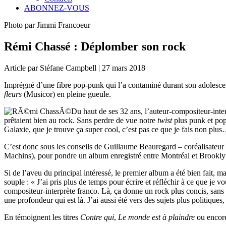
ABONNEZ-VOUS
Photo par Jimmi Francoeur
Rémi Chassé : Déplomber son rock
Article par Stéfane Campbell | 27 mars 2018
Imprégné d’une fibre pop-punk qui l’a contaminé durant son adolescen
fleurs
(Musicor) en pleine gueule.
Du haut de ses 32 ans, l’auteur-compositeur-interp
prêtaient bien au rock. Sans perdre de vue notre
twist
plus punk et pop
Galaxie, que je trouve ça super cool, c’est pas ce que je fais non plu
C’est donc sous les conseils de Guillaume Beauregard – coréalisateur
Machins), pour pondre un album enregistré entre Montréal et Brooklyn,
Si de l’aveu du principal intéressé, le premier album a été bien fait, m
souple : « J’ai pris plus de temps pour écrire et réfléchir à ce que je 
compositeur-interprète franco. Là, ça donne un rock plus concis, sans 
une profondeur qui est là. J’ai aussi été vers des sujets plus politiqu
En témoignent les titres
Contre qui
,
Le monde est à plaindre
ou enco