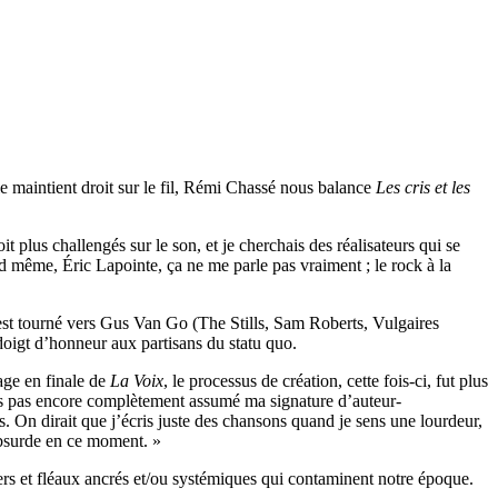
 maintient droit sur le fil, Rémi Chassé nous balance
Les cris et les
 plus challengés sur le son, et je cherchais des réalisateurs qui se
nd même, Éric Lapointe, ça ne me parle pas vraiment ; le rock à la
st tourné vers Gus Van Go (The Stills, Sam Roberts, Vulgaires
doigt d’honneur aux partisans du statu quo.
ge en finale de
La Voix
, le processus de création, cette fois-ci, fut plus
’avais pas encore complètement assumé ma signature d’auteur-
. On dirait que j’écris juste des chansons quand je sens une lourdeur,
 absurde en ce moment. »
vers et fléaux ancrés et/ou systémiques qui contaminent notre époque.