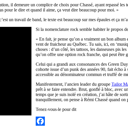
isation, il demeure un complice de choix pour Chassé, ayant repassé les t
 pour le dire et quand il aime, ça veut dire beaucoup pour moi. »
c’est un travail de band, le texte est beaucoup sur mes épaules et ça m’a
Si la nomenclature rock semble habiter le propos de 
« En fait, je pense qu’on a vraiment un bon album e
vent de fraicheur au Québec. Tu sais, ici, en ‘musi
choses : d’un côté, les tattoos, les danseuses pis le
qu’on offre une option rock franche, qui peut être 
Celui qui a grandi aux consonances des Green Day
cohorte issue d’un punk des années 90, fait écho à 
accessible au dénominateur commun et truffé de mé
Manifestement, l’ancien leader du groupe
Tailor M
prêt à se faire entendre. Brut, gonflé à bloc, avec 
temps que je suis isolé en création, j’ai hâte de sorti
tranquillement, on pense à Rémi Chassé quand on 
Tenez-vous-le pour dit