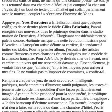
savoureux dans ce nom, de même qu’une certaine poésie. Le soir, je
suis retourné dans ma chambre d’hôtel et j’ai composé la chanson.
J’avais déjà un bout de texte qui traînait et qui collait parfaitement
avec le nouveau couplet ! » s’exclame l’homme de 32 ans.
Appuyé par
Yves Desrosiers
à la réalisation ainsi que quelques
collègues de ce dernier (dont le fidèle
Gilles Brisebois
), Pascal
enregistra ses nouveaux titres le printemps dernier dans le studio
maison de Desrosiers, à Montréal. Élargissant considérablement sa
palette sonore,
Adélaïde
marque une nette évolution musicale pour
l’Acadien. « Lorsqu’un artiste débute sa carrière, il a tendance à
imiter ses idoles. Pour le premier album, j’écoutais des artistes
comme Brassens et mes chansons étaient calquées sur le modèle de
la chanson française. Pour
Adélaïde
, je désirais aller de l’avant, oser
et créer un univers qui me ressemblait davantage. Essentiellement, je
voulais faire ce que j’aimais et j’ai pris les moyens pour arriver à
mes fins. Je ne voulais pas m’imposer de contraintes, » confie-t-il.
Remplis à craquer de jeux de mots savoureux, intelligents,
poétiques, tantôt empreints d’humour, tantôt poignants, les textes du
jeune artiste abordent le quotidien d’une façon particulièrement
imagée. Ayant un faible prononcé pour la spontanéité, le prolifique
auteur échafaude ses chansons d’une façon particulière. Il explique :
« Je fais beaucoup d’écriture automatique. En tournée, lorsque je
n’ai rien à faire, sur la route ou dans une chambre d’hôtel, j’écris
sans cesse. Je peux y aller de trois ou quatre pages à chaque jour.