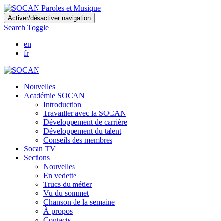
Skip
Activer/désactiver navigation
to
Search Toggle
main
content
en
fr
Nouvelles
Académie SOCAN
Introduction
Travailler avec la SOCAN
Développement de carrière
Développement du talent
Conseils des membres
Socan TV
Sections
Nouvelles
En vedette
Trucs du métier
Vu du sommet
Chanson de la semaine
À propos
Contacts