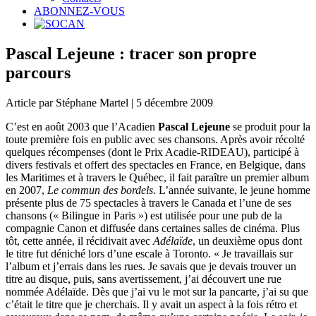
ABONNEZ-VOUS
Pascal Lejeune : tracer son propre
parcours
Article par Stéphane Martel | 5 décembre 2009
C’est en août 2003 que l’Acadien
Pascal Lejeune
se produit pour la
toute première fois en public avec ses chansons. Après avoir récolté
quelques récompenses (dont le Prix Acadie-RIDEAU), participé à
divers festivals et offert des spectacles en France, en Belgique, dans
les Maritimes et à travers le Québec, il fait paraître un premier album
en 2007,
Le commun des bordels
. L’année suivante, le jeune homme
présente plus de 75 spectacles à travers le Canada et l’une de ses
chansons (« Bilingue in Paris ») est utilisée pour une pub de la
compagnie Canon et diffusée dans certaines salles de cinéma. Plus
tôt, cette année, il récidivait avec
Adélaïde
, un deuxième opus dont
le titre fut déniché lors d’une escale à Toronto. « Je travaillais sur
l’album et j’errais dans les rues. Je savais que je devais trouver un
titre au disque, puis, sans avertissement, j’ai découvert une rue
nommée Adélaïde. Dès que j’ai vu le mot sur la pancarte, j’ai su que
c’était le titre que je cherchais. Il y avait un aspect à la fois rétro et