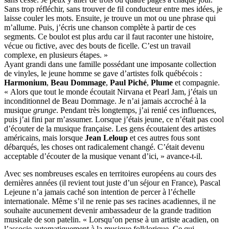
Sans trop réfléchir, sans trouver de fil conducteur entre mes idées, je
laisse couler les mots. Ensuite, je trouve un mot ou une phrase qui
m’allume. Puis, j’écris une chanson complète à partir de ces
segments. Ce boulot est plus ardu car il faut raconter une histoire,
vécue ou fictive, avec des bouts de ficelle. C’est un travail
complexe, en plusieurs étapes. »
Ayant grandi dans une famille possédant une imposante collection
de vinyles, le jeune homme se gave d’artistes folk québécois :
Harmonium
,
Beau Dommage
,
Paul Piché
,
Plume
et compagnie.
« Alors que tout le monde écoutait Nirvana et Pearl Jam, j’étais un
inconditionnel de Beau Dommage. Je n’ai jamais accroché à la
musique
grunge
. Pendant très longtemps, j’ai renié ces influences,
puis j’ai fini par m’assumer. Lorsque j’étais jeune, ce n’était pas cool
d’écouter de la musique française. Les gens écoutaient des artistes
américains, mais lorsque
Jean Leloup
et ces autres fous sont
débarqués, les choses ont radicalement changé. C’était devenu
acceptable d’écouter de la musique venant d’ici, » avance-t-il.
Avec ses nombreuses escales en territoires européens au cours des
dernières années (il revient tout juste d’un séjour en France), Pascal
Lejeune n’a jamais caché son intention de percer à l’échelle
internationale. Même s’il ne renie pas ses racines acadiennes, il ne
souhaite aucunement devenir ambassadeur de la grande tradition
musicale de son patelin. « Lorsqu’on pense à un artiste acadien, on
l’associe automatiquement à la musique folklorique. Ce qui