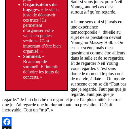
Sauf si vous jouez pour Neil
Organisateurs de
Young, auquel cas c’est
bagages.
« Je viens
surtout
lui
qu’on regarde.
juste de découvrir
ces trucs ! Ils
« Je me sens qui si j’avais eu
permettent
une expérience
d’organiser votre
transcorporelle », dit-elle au
valise en petites
sujet de sa prestation devant
sections. C’est
Young au Massey Hall. « On
important d’être bien
est sur scène, mais c’est
organisé. »
quasiment comme être ailleurs
Sommeil.
«
dans la salle et de se regarder.
Beaucoup de
Et de regarder Neil Young
sommeil. Et interdit
vous regarder. C’est sans
de boire les jours de
doute le moment le plus cool
concerts. »
de ma vie, à date… On monte
sur scène et on se dit “Faut pas
que je regarde. Faut pas que je
regarde. Faut pas que je
regarde.” Je l’ai cherché du regard et je ne l’ai plus quitté. Je crois
que je n’ai regardé que lui durant toute ma prestation. C’était
incroyable. Tout un “trip”. »