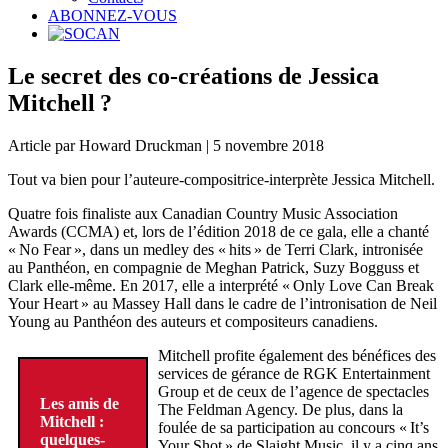
ABONNEZ-VOUS
Le secret des co-créations de Jessica
Mitchell ?
Article par Howard Druckman | 5 novembre 2018
Tout va bien pour l’auteure-compositrice-interprète Jessica Mitchell.
Quatre fois finaliste aux Canadian Country Music Association
Awards (CCMA) et, lors de l’édition 2018 de ce gala, elle a chanté
« No Fear », dans un medley des « hits » de Terri Clark, intronisée
au Panthéon, en compagnie de Meghan Patrick, Suzy Bogguss et
Clark elle-même. En 2017, elle a interprété « Only Love Can Break
Your Heart » au Massey Hall dans le cadre de l’intronisation de Neil
Young au Panthéon des auteurs et compositeurs canadiens.
Mitchell profite également des bénéfices des
services de gérance de RGK Entertainment
Group et de ceux de l’agence de spectacles
Les amis de
The Feldman Agency. De plus, dans la
Mitchell :
foulée de sa participation au concours « It’s
quelques-
Your Shot » de Slaight Music, il y a cinq ans