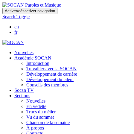
Skip
Activer/désactiver navigation
to
Search Toggle
main
content
en
fr
Nouvelles
Académie SOCAN
Introduction
Travailler avec la SOCAN
Développement de carrière
Développement du talent
Conseils des membres
Socan TV
Sections
Nouvelles
En vedette
Trucs du métier
Vu du sommet
Chanson de la semaine
À propos
Contacts