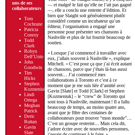
uns de ses
— et malgré le fait qu’elle ne l’ait pas gagné
collaborateurs
—, elle a conclu une entente d’édition. Et
bien que Slaight soit généralement plutôt
Tom
considéré comme un incubateur qu’un
Cochrane
éditeur, l’organisation a engagé une
Patricia
personne pour présenter ses chansons à
Conroy
Nashville et plus de lui fournir beaucoup de
Todd
soutien.
Clark
Robyn
« Lorsque j’ai commencé à travailler avec
Dell’Unto
eux, j’allais souvent à Nashville », explique
John
Mitchell. « C’est pour ça que j’ai écrit autant
Goodwin
de chansons, parce que j’étais là-bas aussi
Tim
souvent… J’ai commencé mes
Hicks
collaborations à Toronto et c’est à ce
Stephen
moment que je me suis liée d’amitié avec
Kozmeniuk
Gavin [Slate] et Todd [Clark] et Stephen
Lindi
[Kozmeniuk] – le “crew” de Toronto qui
Ortega
sont tous à Nashville, maintenant ! Il a fallu
Meghan
beaucoup de temps, au moins quatre ans,
Patrick
avant que je filtre des centaines de
Deric
collaborateurs pour trouver “mon monde”…
Ruttan
C’est un groupe restreint… Mais cela dit,
Gavin
j’adore écrire avec de nouvelles personnes,
Slate
j’essaie de continuer à le faire. »