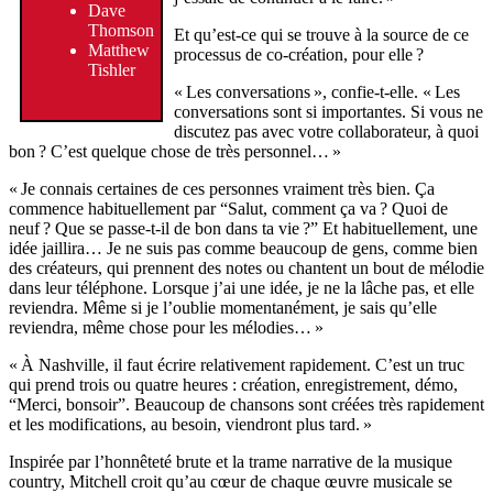
Dave
Thomson
Et qu’est-ce qui se trouve à la source de ce
Matthew
processus de co-création, pour elle ?
Tishler
« Les conversations », confie-t-elle. « Les
conversations sont si importantes. Si vous ne
discutez pas avec votre collaborateur, à quoi
bon ? C’est quelque chose de très personnel… »
« Je connais certaines de ces personnes vraiment très bien. Ça
commence habituellement par “Salut, comment ça va ? Quoi de
neuf ? Que se passe-t-il de bon dans ta vie ?” Et habituellement, une
idée jaillira… Je ne suis pas comme beaucoup de gens, comme bien
des créateurs, qui prennent des notes ou chantent un bout de mélodie
dans leur téléphone. Lorsque j’ai une idée, je ne la lâche pas, et elle
reviendra. Même si je l’oublie momentanément, je sais qu’elle
reviendra, même chose pour les mélodies… »
« À Nashville, il faut écrire relativement rapidement. C’est un truc
qui prend trois ou quatre heures : création, enregistrement, démo,
“Merci, bonsoir”. Beaucoup de chansons sont créées très rapidement
et les modifications, au besoin, viendront plus tard. »
Inspirée par l’honnêteté brute et la trame narrative de la musique
country, Mitchell croit qu’au cœur de chaque œuvre musicale se