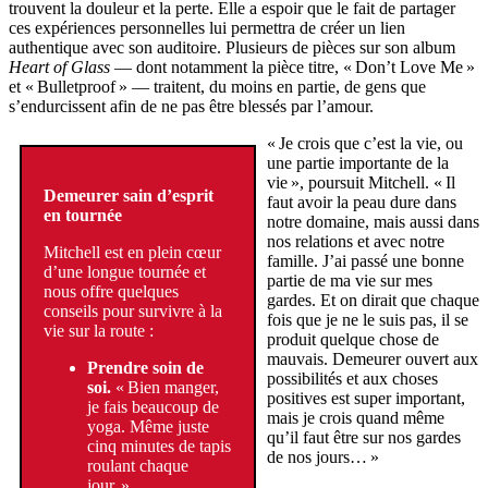
trouvent la douleur et la perte. Elle a espoir que le fait de partager
ces expériences personnelles lui permettra de créer un lien
authentique avec son auditoire. Plusieurs de pièces sur son album
Heart of Glass
— dont notamment la pièce titre, « Don’t Love Me »
et « Bulletproof » — traitent, du moins en partie, de gens que
s’endurcissent afin de ne pas être blessés par l’amour.
« Je crois que c’est la vie, ou
une partie importante de la
vie », poursuit Mitchell. « Il
Demeurer sain d’esprit
faut avoir la peau dure dans
en tournée
notre domaine, mais aussi dans
nos relations et avec notre
Mitchell est en plein cœur
famille. J’ai passé une bonne
d’une longue tournée et
partie de ma vie sur mes
nous offre quelques
gardes. Et on dirait que chaque
conseils pour survivre à la
fois que je ne le suis pas, il se
vie sur la route :
produit quelque chose de
mauvais. Demeurer ouvert aux
Prendre soin de
possibilités et aux choses
soi.
« Bien manger,
positives est super important,
je fais beaucoup de
mais je crois quand même
yoga. Même juste
qu’il faut être sur nos gardes
cinq minutes de tapis
de nos jours… »
roulant chaque
jour. »