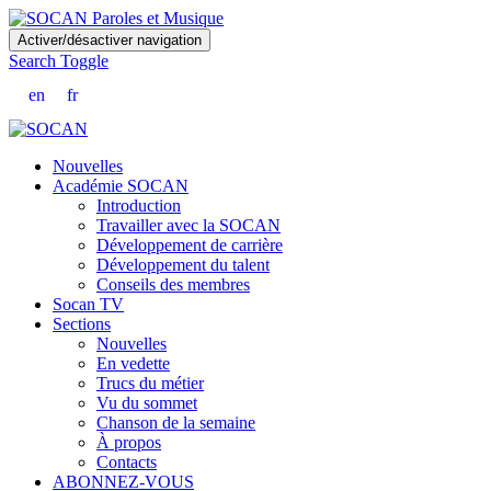
Skip
Activer/désactiver navigation
to
Search Toggle
main
content
en
fr
Nouvelles
Académie SOCAN
Introduction
Travailler avec la SOCAN
Développement de carrière
Développement du talent
Conseils des membres
Socan TV
Sections
Nouvelles
En vedette
Trucs du métier
Vu du sommet
Chanson de la semaine
À propos
Contacts
ABONNEZ-VOUS