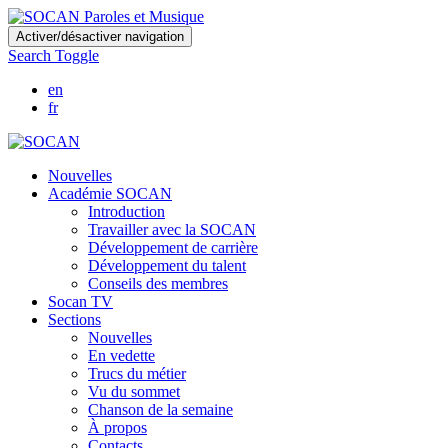
Skip
Activer/désactiver navigation
to
Search Toggle
main
content
en
fr
Nouvelles
Académie SOCAN
Introduction
Travailler avec la SOCAN
Développement de carrière
Développement du talent
Conseils des membres
Socan TV
Sections
Nouvelles
En vedette
Trucs du métier
Vu du sommet
Chanson de la semaine
À propos
Contacts