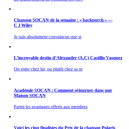
Chanson SOCAN de la semaine : « backporch » —
C J Wiley
Je suis absolument convaincue que si
L’incroyable destin d’Alexander (A.C) Castillo Vasquez
On entre chez lui, ou plutôt chez sa m
Académie SOCAN : Comment séjourner dans une
Maison SOCAN
Parmi les avantages offerts aux membres
Voici les cinq finalistes du Prix de la chanson Polaris