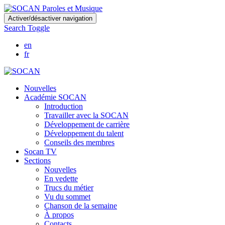
Skip
Activer/désactiver navigation
to
Search Toggle
main
content
en
fr
Nouvelles
Académie SOCAN
Introduction
Travailler avec la SOCAN
Développement de carrière
Développement du talent
Conseils des membres
Socan TV
Sections
Nouvelles
En vedette
Trucs du métier
Vu du sommet
Chanson de la semaine
À propos
Contacts