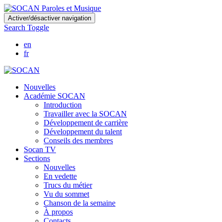
Skip
Activer/désactiver navigation
to
Search Toggle
main
content
en
fr
Nouvelles
Académie SOCAN
Introduction
Travailler avec la SOCAN
Développement de carrière
Développement du talent
Conseils des membres
Socan TV
Sections
Nouvelles
En vedette
Trucs du métier
Vu du sommet
Chanson de la semaine
À propos
Contacts