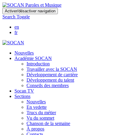
Skip
Activer/désactiver navigation
to
Search Toggle
main
content
en
fr
Nouvelles
Académie SOCAN
Introduction
Travailler avec la SOCAN
Développement de carrière
Développement du talent
Conseils des membres
Socan TV
Sections
Nouvelles
En vedette
Trucs du métier
Vu du sommet
Chanson de la semaine
À propos
Contacts