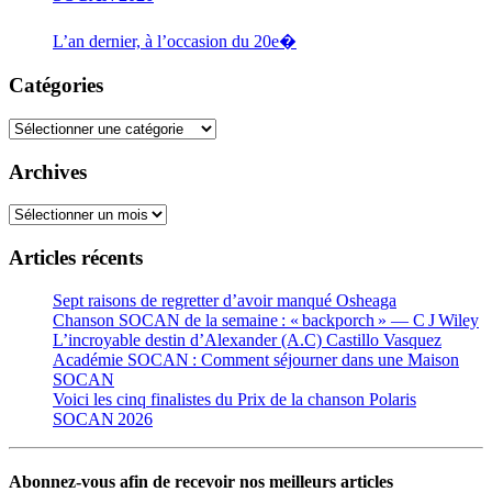
L’an dernier, à l’occasion du 20e�
Catégories
Catégories
Archives
Archives
Articles récents
Sept raisons de regretter d’avoir manqué Osheaga
Chanson SOCAN de la semaine : « backporch » — C J Wiley
L’incroyable destin d’Alexander (A.C) Castillo Vasquez
Académie SOCAN : Comment séjourner dans une Maison
SOCAN
Voici les cinq finalistes du Prix de la chanson Polaris
SOCAN 2026
Abonnez-vous afin de recevoir nos meilleurs articles