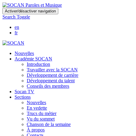
Skip
Activer/désactiver navigation
to
Search Toggle
main
content
en
fr
Nouvelles
Académie SOCAN
Introduction
Travailler avec la SOCAN
Développement de carrière
Développement du talent
Conseils des membres
Socan TV
Sections
Nouvelles
En vedette
Trucs du métier
Vu du sommet
Chanson de la semaine
À propos
Contacts