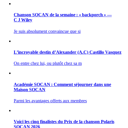
Chanson SOCAN de la semaine : « backporch » —
C J Wiley
Je suis absolument convaincue que si
L’incroyable destin d’Alexander (A.C) Castillo Vasquez
On entre chez lui, ou plutôt chez sa m
Académie SOCAN : Comment séjourner dans une
Maison SOCAN
Parmi les avantages offerts aux membres
Voici les cinq finalistes du Prix de la chanson Polaris
SOCAN 2026