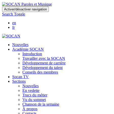
Skip
Activer/désactiver navigation
to
Search Toggle
main
content
en
fr
Nouvelles
Académie SOCAN
Introduction
Travailler avec la SOCAN
Développement de carrière
Développement du talent
Conseils des membres
Socan TV
Sections
Nouvelles
En vedette
Trucs du métier
Vu du sommet
Chanson de la semaine
À propos
Contacts