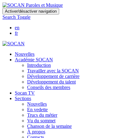
Skip
Activer/désactiver navigation
to
Search Toggle
main
content
en
fr
Nouvelles
Académie SOCAN
Introduction
Travailler avec la SOCAN
Développement de carrière
Développement du talent
Conseils des membres
Socan TV
Sections
Nouvelles
En vedette
Trucs du métier
Vu du sommet
Chanson de la semaine
À propos
Contacts