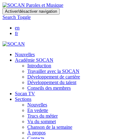
Skip
Activer/désactiver navigation
to
Search Toggle
main
content
en
fr
Nouvelles
Académie SOCAN
Introduction
Travailler avec la SOCAN
Développement de carrière
Développement du talent
Conseils des membres
Socan TV
Sections
Nouvelles
En vedette
Trucs du métier
Vu du sommet
Chanson de la semaine
À propos
Contacts