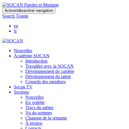
Skip
Activer/désactiver navigation
to
Search Toggle
main
content
en
fr
Nouvelles
Académie SOCAN
Introduction
Travailler avec la SOCAN
Développement de carrière
Développement du talent
Conseils des membres
Socan TV
Sections
Nouvelles
En vedette
Trucs du métier
Vu du sommet
Chanson de la semaine
À propos
Contacts