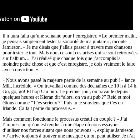
Il n’aura fallu qu’une semaine pour l’enregistrer. « Le premier matin,
je pensais simplement tester la sonorité de ma guitare », raconte
Jamieson. « Je me disais que j’allais passer à travers mes chansons
pour tester le tout. Mais non, ce sont ces prises qui se sont retrouvées
sur l’album… J’ai réalisé que chaque fois que j’accomplis la
moindre petite chose et que c’est enregistré, je dois vraiment le faire
avec conviction. »
« Nous avons passé la majeure partie de la semaine au pub ! » lance
Mill, incrédule. « On travaillait comme des déchaînés de 10 h à 14 h.
Go, go, go! Et hop ! au pub. Le premier jour, on travaille depuis
quelques heures et Kieran dit “alors, on va au pub ?” Reid et moi
étions comme “T’es sérieux ?” Puis tu te souviens que t’es en
Irlande. Ça fait partie du processus. »
Mais comment fonctionne le processus créatif en couple ? « J’ai
l’impression qu’on est rendus à une étape où nous essayons
d’utiliser nos forces autant que nous pouvons », explique Jamieson.
« J’arrive toujours à trouver une musique qu’on peut utiliser. Je n’ai