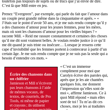
toutefois pas toujours de sujets ou de trucs que j’ai envie de dire.
C’est là que Mill entre en jeu.
Prenez “Evergreen”, par exemple, qui parle du fait que l’amour dans
un couple peut grandir même dans la cinquantaine et après. » «
J’étais sur le point d’avoir 50 ans, et je me suis rendu compte qu’il y
a des chansons d’amour pour les jeunes femmes, pour les mères,
mais où sont les chansons d’amour pour les vieilles biques ? »
raconte Mill. « Reid me rassure constamment et certaines des choses
qu’il me dit sont vraiment belles. Je voulais rendre justice à ce qu’il
me dit quand je suis triste ou insécure… Lorsque je ressens cette
cape d’invisibilité que les femmes portent à contrecœur à partir d’un
certain âge. Je me suis rendu compte que je ne suis pas la seule qui a
besoin d’entendre ces mots. »
« C’est un immense
compliment pour moi que
Écrire des chansons dans
Carolyn écrive des paroles qui,
un chiffrier
après que je les aie chantées
Jamieson et Mill n’écrivent
quelques fois, me donnent
pas leurs chansons à l’aide
l’impression qu’elles sont de
de mémos vocaux, de
moi », affirme Jamieson. Ce à
textos, de courriels, de Pro
quoi Mill répond « mais elles
Tools, ni même de papier
sont
de toi ! Tu m’as dit ces
et crayons ; ils utilisent
choses, moi je les ai traduites
plutôt une version revisitée