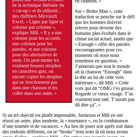
en chanson. »
de la technique littéraire du
« cut-up » et ils utilisent…
Sur « Better Man », cette
des chiffriers Microsoft
traduction se penche sur le défi
Excel. « Ligne par ligne et
que les hommes doivent
colonne par colonne »,
relever pour devenir des
explique Mill. « Il y a une
humains plus évolués dans le
colonne pour les accords,
climat social actuel, tandis que
une colonne pour les
« Enough » offre des paroles
paroles, et une colonne
encourageantes pour ces
pour des alternatives de
moments où nous nous
mots. On peut mettre les
remettons en question. «
vraiment bonnes strophes
J’aimerais que tout le monde
en caractères gras, ou
ait la chanson “Enough” dans
encore copies les strophes
la tête au lui de cette voix
qui ne fonctionnent pas
intérieure », dit Mill. « Cette
dans une chanson et les
voix qui dit “OMG t’es grosse.
coller dans une autre. »
Regarde ce vieux visage. T’as
vraiment tout raté. T’aurais pas
dû dire ça”. »
Si un tel objectif est plutôt impensable, Jamieson et Mill en ont
réussi un autre, plus modeste, la « tournance », ou la combinaison
d’une tournée et de vacances. « Au lieu de jouer soir après soir dans
des endroits différents, on se “booke” trois soirs là où nous avons