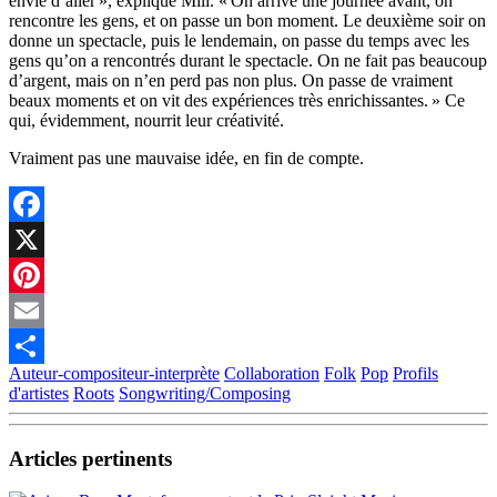
envie d’aller », explique Mill. « On arrive une journée avant, on
rencontre les gens, et on passe un bon moment. Le deuxième soir on
donne un spectacle, puis le lendemain, on passe du temps avec les
gens qu’on a rencontrés durant le spectacle. On ne fait pas beaucoup
d’argent, mais on n’en perd pas non plus. On passe de vraiment
beaux moments et on vit des expériences très enrichissantes. » Ce
qui, évidemment, nourrit leur créativité.
Vraiment pas une mauvaise idée, en fin de compte.
Facebook
X
Pinterest
Email
Auteur-compositeur-interprète
Collaboration
Folk
Pop
Profils
Partager
d'artistes
Roots
Songwriting/Composing
Articles pertinents