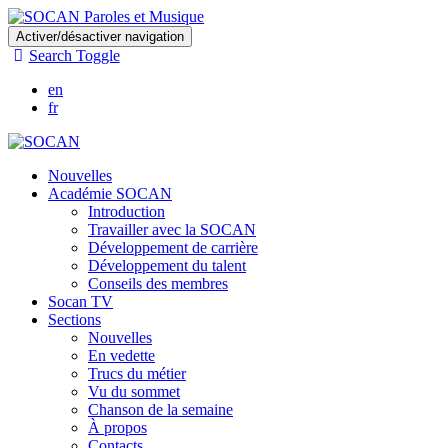
Skip
Activer/désactiver navigation
to
Search Toggle
main
content
en
fr
Nouvelles
Académie SOCAN
Introduction
Travailler avec la SOCAN
Développement de carrière
Développement du talent
Conseils des membres
Socan TV
Sections
Nouvelles
En vedette
Trucs du métier
Vu du sommet
Chanson de la semaine
À propos
Contacts