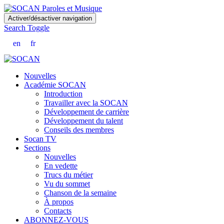
Skip
Activer/désactiver navigation
to
Search Toggle
main
content
en
fr
Nouvelles
Académie SOCAN
Introduction
Travailler avec la SOCAN
Développement de carrière
Développement du talent
Conseils des membres
Socan TV
Sections
Nouvelles
En vedette
Trucs du métier
Vu du sommet
Chanson de la semaine
À propos
Contacts
ABONNEZ-VOUS