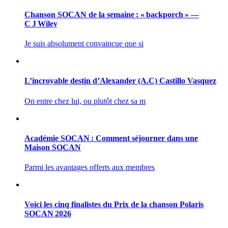
Chanson SOCAN de la semaine : « backporch » —
C J Wiley
Je suis absolument convaincue que si
L’incroyable destin d’Alexander (A.C) Castillo Vasquez
On entre chez lui, ou plutôt chez sa m
Académie SOCAN : Comment séjourner dans une
Maison SOCAN
Parmi les avantages offerts aux membres
Voici les cinq finalistes du Prix de la chanson Polaris
SOCAN 2026