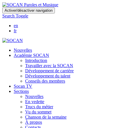
Skip
Activer/désactiver navigation
to
Search Toggle
main
content
en
fr
Nouvelles
Académie SOCAN
Introduction
Travailler avec la SOCAN
Développement de carrière
Développement du talent
Conseils des membres
Socan TV
Sections
Nouvelles
En vedette
Trucs du métier
Vu du sommet
Chanson de la semaine
À propos
Contacts