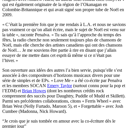
qui est également originaire de la région de l’Okanagan en
Colombie-Britannique et qui avait signé son propre tube de Noël en
2009.
« C’était la première fois que je me rendais à L.A. et nous ne savions
pas vraiment ce qu’on allait écrire, mais le sujet de Noël est venu sur
la table », raconte Penalva. « Tu sais qu’à l’approche du temps des
fêtes, la radio cherche non seulement toujours plus de chansons de
Noël, mais elle cherche des artistes canadiens qui ont des chansons
de Noël… Je me souviens être partie à rire en disant que j’allais
essayer de me mettre dans cet esprit-là même si ce n’était pas
l’hiver. »
Son ouverture aux idées des autres l’a bien servie, puisqu’elle s’est
associée à des compositeurs d’horizons musicaux divers pour une
série de simples et de EPs. « Love Me » a été co-écrite par Penalva
et les membres SOCAN
Emery Taylor
(surtout connu pour la pop et
l’EDM) et
Brian Howes
(dont les nombreux crédits rock
comprennent des succès pour Daughtry, Puddle of Mudd et Skillett).
Parmi ses précédentes collaborations, citons « Ferris Wheel » avec
Brian West (Nelly Furtado, Maroon 5), et « Forgettable » avec Josh
Cumbee (Madonna, Nick Howard).
“Je crois que je suis tombée en amour avec la co-écriture dès le
premier jour”