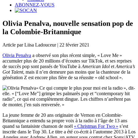
ABONNEZ-VOUS
Olivia Penalva, nouvelle sensation pop de
la Colombie-Britannique
Article par Liisa Ladouceur | 22 février 2021
Olivia Penalva
a observé son plus récent simple, « Love Me »
accumuler plus de 20 millions d’écoutes sur TikTok, et ses reprises
de succès pop sont passés de YouTube à
American Idol
et
America’s
Got Talent
, mais il n’en demeure pas moins que la chanteuse de la
génération Z est encore plus fière de sa réussite « old school ».
« Ce qui compte le plus pour moi est la radio », dit-
elle. « [“Love Me”] grimpe les palmarès pop et “contemporary hit
radio”, ce qui est complètement dingue. Les chiffres n’arrêtent pas
de monter, j’en suis renversée. »
La jeune femme de 20 ans originaire de Vernon en Colombie-
Britannique a entendu sa propre voix à la radio à l’âge de 13 ans
quand sa fantaisiste chanson de noël
« Christmas For Two »
s’est
inscrite dans le Top 30. Le titre a été co-écrit à l’automne 2013 à Los
Angeles avec Andrew Allen, un auteur sous contrat chez Sony/ATV