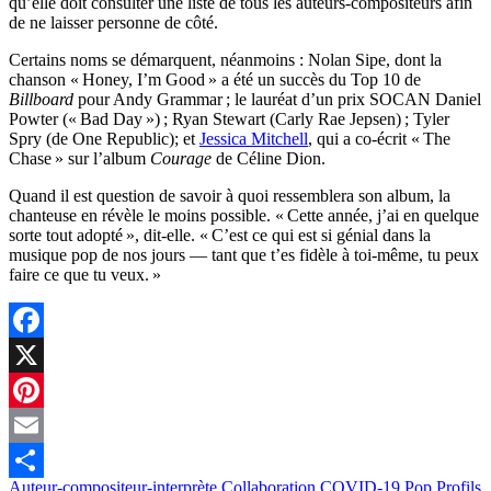
qu’elle doit consulter une liste de tous les auteurs-compositeurs afin
de ne laisser personne de côté.
Certains noms se démarquent, néanmoins : Nolan Sipe, dont la
chanson « Honey, I’m Good » a été un succès du Top 10 de
Billboard
pour Andy Grammar ; le lauréat d’un prix SOCAN Daniel
Powter (« Bad Day ») ; Ryan Stewart (Carly Rae Jepsen) ; Tyler
Spry (de One Republic); et
Jessica Mitchell
, qui a co-écrit « The
Chase » sur l’album
Courage
de Céline Dion.
Quand il est question de savoir à quoi ressemblera son album, la
chanteuse en révèle le moins possible. « Cette année, j’ai en quelque
sorte tout adopté », dit-elle. « C’est ce qui est si génial dans la
musique pop de nos jours — tant que t’es fidèle à toi-même, tu peux
faire ce que tu veux. »
Facebook
X
Pinterest
Email
Auteur-compositeur-interprète
Collaboration
COVID-19
Pop
Profils