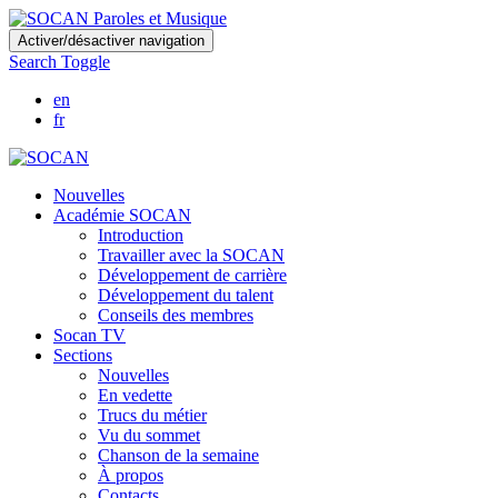
Skip
Activer/désactiver navigation
to
Search Toggle
main
content
en
fr
Nouvelles
Académie SOCAN
Introduction
Travailler avec la SOCAN
Développement de carrière
Développement du talent
Conseils des membres
Socan TV
Sections
Nouvelles
En vedette
Trucs du métier
Vu du sommet
Chanson de la semaine
À propos
Contacts