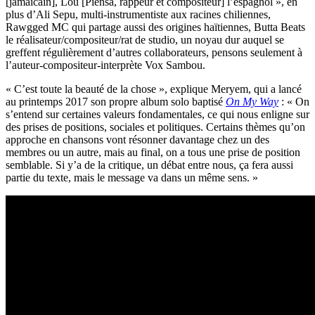
[jamaïcain], Lou [Piensa, rappeur et compositeur] l’espagnol », en
plus d’Ali Sepu, multi-instrumentiste aux racines chiliennes,
Rawgged MC qui partage aussi des origines haïtiennes, Butta Beats
le réalisateur/compositeur/rat de studio, un noyau dur auquel se
greffent régulièrement d’autres collaborateurs, pensons seulement à
l’auteur-compositeur-interprète Vox Sambou.
« C’est toute la beauté de la chose », explique Meryem, qui a lancé
au printemps 2017 son propre album solo baptisé
On My Way
: « On
s’entend sur certaines valeurs fondamentales, ce qui nous enligne sur
des prises de positions, sociales et politiques. Certains thèmes qu’on
approche en chansons vont résonner davantage chez un des
membres ou un autre, mais au final, on a tous une prise de position
semblable. Si y’a de la critique, un débat entre nous, ça fera aussi
partie du texte, mais le message va dans un même sens. »