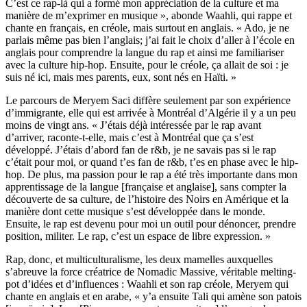
C’est ce rap-là qui a formé mon appréciation de la culture et ma
manière de m’exprimer en musique », abonde Waahli, qui rappe et
chante en français, en créole, mais surtout en anglais. « Ado, je ne
parlais même pas bien l’anglais; j’ai fait le choix d’aller à l’école en
anglais pour comprendre la langue du rap et ainsi me familiariser
avec la culture hip-hop. Ensuite, pour le créole, ça allait de soi : je
suis né ici, mais mes parents, eux, sont nés en Haïti. »
Le parcours de Meryem Saci diffère seulement par son expérience
d’immigrante, elle qui est arrivée à Montréal d’Algérie il y a un peu
moins de vingt ans. « J’étais déjà intéressée par le rap avant
d’arriver, raconte-t-elle, mais c’est à Montréal que ça s’est
développé. J’étais d’abord fan de r&b, je ne savais pas si le rap
c’était pour moi, or quand t’es fan de r&b, t’es en phase avec le hip-
hop. De plus, ma passion pour le rap a été très importante dans mon
apprentissage de la langue [française et anglaise], sans compter la
découverte de sa culture, de l’histoire des Noirs en Amérique et la
manière dont cette musique s’est développée dans le monde.
Ensuite, le rap est devenu pour moi un outil pour dénoncer, prendre
position, militer. Le rap, c’est un espace de libre expression. »
Rap, donc, et multiculturalisme, les deux mamelles auxquelles
s’abreuve la force créatrice de Nomadic Massive, véritable melting-
pot d’idées et d’influences : Waahli et son rap créole, Meryem qui
chante en anglais et en arabe, « y’a ensuite Tali qui amène son patois