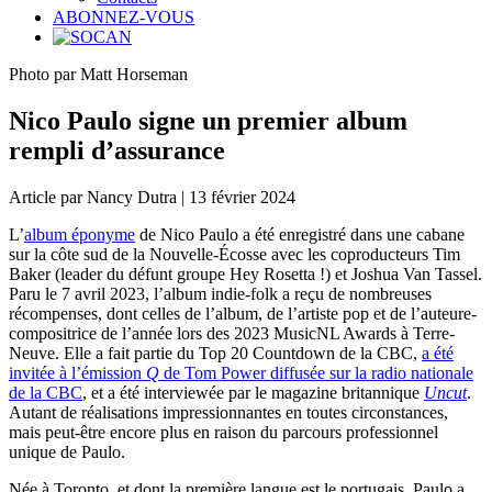
ABONNEZ-VOUS
Photo par Matt Horseman
Nico Paulo signe un premier album
rempli d’assurance
Article par Nancy Dutra | 13 février 2024
L’
album éponyme
de Nico Paulo a été enregistré dans une cabane
sur la côte sud de la Nouvelle-Écosse avec les coproducteurs Tim
Baker (leader du défunt groupe Hey Rosetta !) et Joshua Van Tassel.
Paru le 7 avril 2023, l’album indie-folk a reçu de nombreuses
récompenses, dont celles de l’album, de l’artiste pop et de l’auteure-
compositrice de l’année lors des 2023 MusicNL Awards à Terre-
Neuve. Elle a fait partie du Top 20 Countdown de la CBC,
a été
invitée à l’émission
Q
de Tom Power diffusée sur la radio nationale
de la CBC
, et a été interviewée par le magazine britannique
Uncut
.
Autant de réalisations impressionnantes en toutes circonstances,
mais peut-être encore plus en raison du parcours professionnel
unique de Paulo.
Née à Toronto, et dont la première langue est le portugais, Paulo a