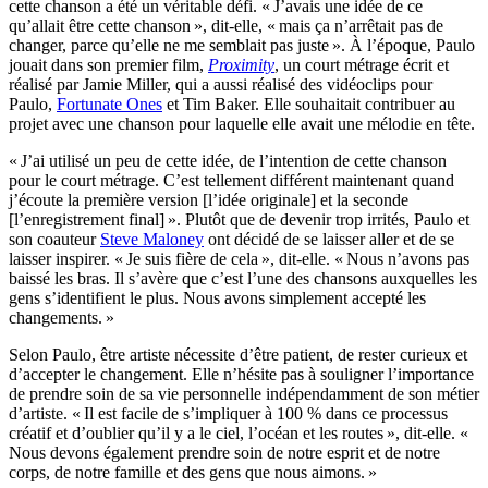
cette chanson a été un véritable défi. « J’avais une idée de ce
qu’allait être cette chanson », dit-elle, « mais ça n’arrêtait pas de
changer, parce qu’elle ne me semblait pas juste ». À l’époque, Paulo
jouait dans son premier film,
Proximity
, un court métrage écrit et
réalisé par Jamie Miller, qui a aussi réalisé des vidéoclips pour
Paulo,
Fortunate Ones
et Tim Baker. Elle souhaitait contribuer au
projet avec une chanson pour laquelle elle avait une mélodie en tête.
« J’ai utilisé un peu de cette idée, de l’intention de cette chanson
pour le court métrage. C’est tellement différent maintenant quand
j’écoute la première version [l’idée originale] et la seconde
[l’enregistrement final] ». Plutôt que de devenir trop irrités, Paulo et
son coauteur
Steve Maloney
ont décidé de se laisser aller et de se
laisser inspirer. « Je suis fière de cela », dit-elle. « Nous n’avons pas
baissé les bras. Il s’avère que c’est l’une des chansons auxquelles les
gens s’identifient le plus. Nous avons simplement accepté les
changements. »
Selon Paulo, être artiste nécessite d’être patient, de rester curieux et
d’accepter le changement. Elle n’hésite pas à souligner l’importance
de prendre soin de sa vie personnelle indépendamment de son métier
d’artiste. « Il est facile de s’impliquer à 100 % dans ce processus
créatif et d’oublier qu’il y a le ciel, l’océan et les routes », dit-elle. «
Nous devons également prendre soin de notre esprit et de notre
corps, de notre famille et des gens que nous aimons. »