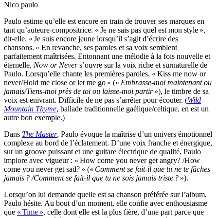
Nico paulo
Paulo estime qu’elle est encore en train de trouver ses marques en
tant qu’auteure-compositrice. « Je ne sais pas quel est mon style »,
dit-elle. « Je suis encore jeune lorsqu’il s’agit d’écrire des
chansons. » En revanche, ses paroles et sa voix semblent
parfaitement maîtrisées. Entonnant une mélodie à la fois nouvelle et
éternelle,
Now or Never
s’ouvre sur la voix riche et surnaturelle de
Paulo. Lorsqu’elle chante les premières paroles, « Kiss me now or
never/Hold me close or let me go » («
Embrasse-moi maintenant ou
jamais/Tiens-moi près de toi ou laisse-moi partir
»), le timbre de sa
voix est enivrant. Difficile de ne pas s’arrêter pour écouter. (
Wild
Mountain Thyme
, ballade traditionnelle gaélique/celtique, en est un
autre bon exemple.)
Dans
The Master
, Paulo évoque la maîtrise d’un univers émotionnel
complexe au bord de l’éclatement. D’une voix franche et énergique,
sur un groove puissant et une guitare électrique de qualité, Paulo
implore avec vigueur : « How come you never get angry? /How
come you never get sad? » («
Comment se fait-il que tu ne te fâches
jamais ? /Comment se fait-il que tu ne sois jamais triste ?
»).
Lorsqu’on lui demande quelle est sa chanson préférée sur l’album,
Paulo hésite. Au bout d’un moment, elle confie avec enthousiasme
que
« Time »
, celle dont elle est la plus fière, d’une part parce que