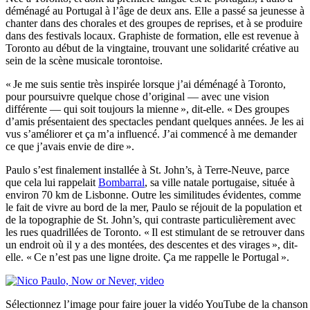
déménagé au Portugal à l’âge de deux ans. Elle a passé sa jeunesse à
chanter dans des chorales et des groupes de reprises, et à se produire
dans des festivals locaux. Graphiste de formation, elle est revenue à
Toronto au début de la vingtaine, trouvant une solidarité créative au
sein de la scène musicale torontoise.
« Je me suis sentie très inspirée lorsque j’ai déménagé à Toronto,
pour poursuivre quelque chose d’original — avec une vision
différente — qui soit toujours la mienne », dit-elle. « Des groupes
d’amis présentaient des spectacles pendant quelques années. Je les ai
vus s’améliorer et ça m’a influencé. J’ai commencé à me demander
ce que j’avais envie de dire ».
Paulo s’est finalement installée à St. John’s, à Terre-Neuve, parce
que cela lui rappelait
Bombarral
, sa ville natale portugaise, située à
environ 70 km de Lisbonne. Outre les similitudes évidentes, comme
le fait de vivre au bord de la mer, Paulo se réjouit de la population et
de la topographie de St. John’s, qui contraste particulièrement avec
les rues quadrillées de Toronto. « Il est stimulant de se retrouver dans
un endroit où il y a des montées, des descentes et des virages », dit-
elle. « Ce n’est pas une ligne droite. Ça me rappelle le Portugal ».
Sélectionnez l’image pour faire jouer la vidéo YouTube de la chanso