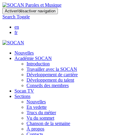
Skip
Activer/désactiver navigation
to
Search Toggle
main
content
en
fr
Nouvelles
Académie SOCAN
Introduction
Travailler avec la SOCAN
Développement de carrière
Développement du talent
Conseils des membres
Socan TV
Sections
Nouvelles
En vedette
Trucs du métier
Vu du sommet
Chanson de la semaine
À propos
Contacts