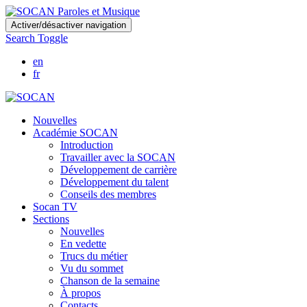
Skip
Activer/désactiver navigation
to
Search Toggle
main
content
en
fr
Nouvelles
Académie SOCAN
Introduction
Travailler avec la SOCAN
Développement de carrière
Développement du talent
Conseils des membres
Socan TV
Sections
Nouvelles
En vedette
Trucs du métier
Vu du sommet
Chanson de la semaine
À propos
Contacts