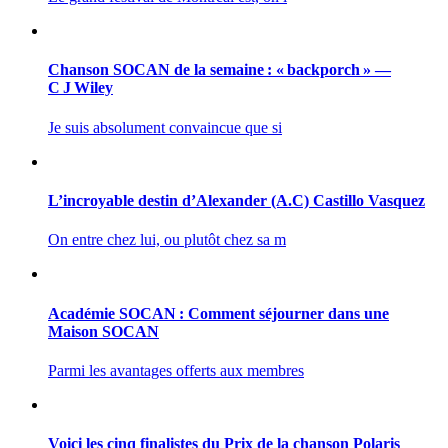
Chanson SOCAN de la semaine : « backporch » —
C J Wiley
Je suis absolument convaincue que si
L’incroyable destin d’Alexander (A.C) Castillo Vasquez
On entre chez lui, ou plutôt chez sa m
Académie SOCAN : Comment séjourner dans une
Maison SOCAN
Parmi les avantages offerts aux membres
Voici les cinq finalistes du Prix de la chanson Polaris